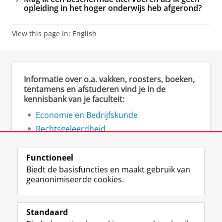
opleiding in het hoger onderwijs heb afgerond?
View this page in:
English
Informatie over o.a. vakken, roosters, boeken,
tentamens en afstuderen vind je in de
kennisbank van je faculteit:
Economie en Bedrijfskunde
Rechtsgeleerdheid
Ruimtelijke Wetenschappen
Functioneel
Biedt de basisfuncties en maakt gebruik van
geanonimiseerde cookies.
F
L
R
I
Y
Volg de RUG
a
i
S
n
o
Standaard
c
n
S
s
u