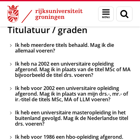
Skip
Skip
Onderwijs
Studieloopbaan en carrière
Menu
Zoek
to
to
en
Content
Navigation
zoeken
Titulatuur / graden
Ik heb meerdere titels behaald. Mag ik die
allemaal voeren?
Ik heb na 2002 een universitaire opleiding
afgerond. Mag ik in plaats van de titel MSc of MA
bijvoorbeeld de titel drs. voeren?
Ik heb voor 2002 een universitaire opleiding
afgerond. Mag ik in plaats van mijn drs.-, mr.- of
ir.-titel de titels MSc, MA of LLM voeren?
Ik heb een universitaire masteropleiding in het
buitenland gevolgd. Mag ik de Nederlandse titel
drs. voeren?
Ik heb voor 1986 een hbo-opleiding afgerond.