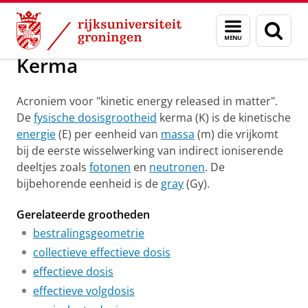
Skip
Skip
Groningen Academy for Radiation Protection
Menu
Zoek
to
to
en
Content
Navigation
zoeken
Kerma
Acroniem voor "kinetic energy released in matter".
De
fysische dosisgrootheid
kerma (K) is de kinetische
energie
(E) per eenheid van
massa
(m) die vrijkomt
bij de eerste wisselwerking van indirect ioniserende
deeltjes zoals
fotonen
en
neutronen
. De
bijbehorende eenheid is de
gray
(Gy).
Gerelateerde grootheden
bestralingsgeometrie
collectieve effectieve dosis
effectieve dosis
effectieve volgdosis