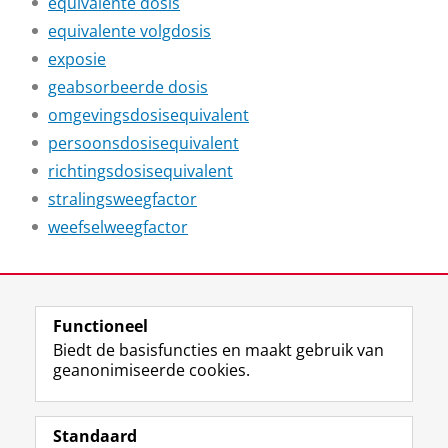
equivalente dosis
equivalente volgdosis
exposie
geabsorbeerde dosis
omgevingsdosisequivalent
persoonsdosisequivalent
richtingsdosisequivalent
stralingsweegfactor
weefselweegfactor
Laatst gewijzigd:
07 april 2026 11:53
Functioneel
View this page in:
English
Biedt de basisfuncties en maakt gebruik van
geanonimiseerde cookies.
F
L
R
I
Y
Volg de RUG
a
i
S
n
o
Standaard
c
n
S
s
u