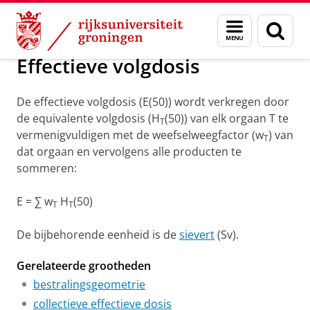
Skip
Skip
Groningen Academy for Radiation Protection
Menu
Zoek
to
to
en
Content
Navigation
zoeken
Effectieve volgdosis
De effectieve volgdosis (E(50)) wordt verkregen door
de equivalente volgdosis (H
(50)) van elk orgaan T te
T
vermenigvuldigen met de weefselweegfactor (w
) van
T
dat orgaan en vervolgens alle producten te
sommeren:
E = ∑ w
H
(50)
T
T
De bijbehorende eenheid is de
sievert
(Sv).
Gerelateerde grootheden
bestralingsgeometrie
collectieve effectieve dosis