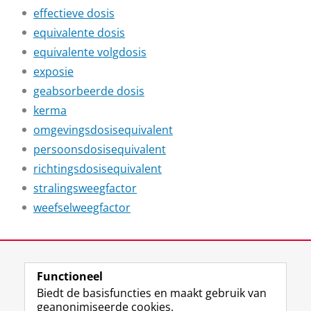
effectieve dosis
equivalente dosis
equivalente volgdosis
exposie
geabsorbeerde dosis
kerma
omgevingsdosisequivalent
persoonsdosisequivalent
richtingsdosisequivalent
stralingsweegfactor
weefselweegfactor
Laatst gewijzigd:
03 maart 2026 15:01
Functioneel
View this page in:
English
Biedt de basisfuncties en maakt gebruik van
geanonimiseerde cookies.