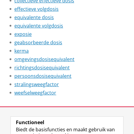
collectieve effectieve dosis
effectieve volgdosis
equivalente dosis
equivalente volgdosis
exposie
geabsorbeerde dosis
kerma
omgevingsdosisequivalent
richtingsdosisequivalent
persoonsdosisequivalent
stralingsweegfactor
weefselweegfactor
Laatst gewijzigd:
29 december 2025 21:36
Functioneel
View this page in:
English
Biedt de basisfuncties en maakt gebruik van