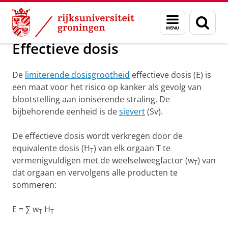
Skip
Skip
Groningen Academy for Radiation Protection
Menu
Zoek
to
to
en
Content
Navigation
zoeken
Effectieve dosis
De
limiterende dosisgrootheid
effectieve dosis (E) is
een maat voor het risico op kanker als gevolg van
blootstelling aan ioniserende straling. De
bijbehorende eenheid is de
sievert
(Sv).
De effectieve dosis wordt verkregen door de
equivalente dosis (H
) van elk orgaan T te
T
vermenigvuldigen met de weefselweegfactor (w
) van
T
dat orgaan en vervolgens alle producten te
sommeren:
E = ∑ w
H
T
T