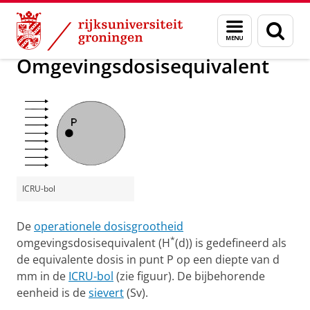
Skip
Skip
Groningen Academy for Radiation Protection
Menu
Zoek
to
to
en
Content
Navigation
zoeken
Omgevingsdosisequivalent
ICRU-bol
De
operationele dosisgrootheid
*
omgevingsdosisequivalent (H
(d)) is gedefineerd als
de equivalente dosis in punt P op een diepte van d
mm in de
ICRU-bol
(zie figuur). De bijbehorende
eenheid is de
sievert
(Sv).