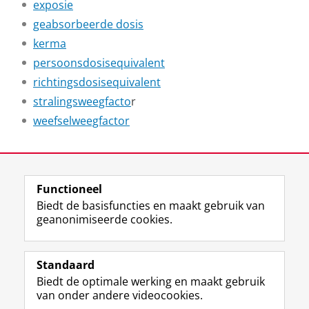
exposie
geabsorbeerde dosis
kerma
persoonsdosisequivalent
richtingsdosisequivalent
stralingsweegfacto
r
weefselweegfactor
Laatst gewijzigd:
24 december 2025 13:47
Functioneel
View this page in:
English
Biedt de basisfuncties en maakt gebruik van
geanonimiseerde cookies.
F
L
R
I
Y
Volg de RUG
a
i
S
n
o
Standaard
c
n
S
s
u
Biedt de optimale werking en maakt gebruik
e
k
-
t
T
Studiekiezers
van onder andere videocookies.
b
e
f
a
u