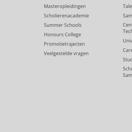
Masteropleidingen
Tal
Scholierenacademie
Sam
Cen
Summer Schools
Tec
Honours College
Uni
Promotietrajecten
Car
Veelgestelde vragen
Stu
Sch
Sam