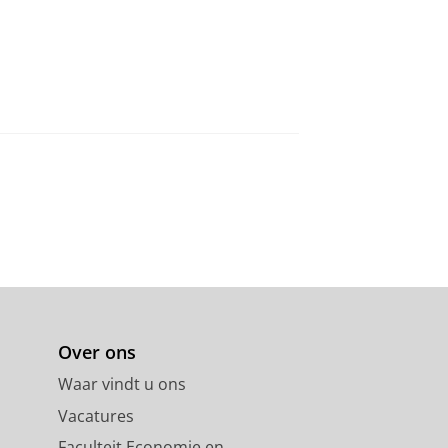
Over ons
Waar vindt u ons
Vacatures
Faculteit Economie en