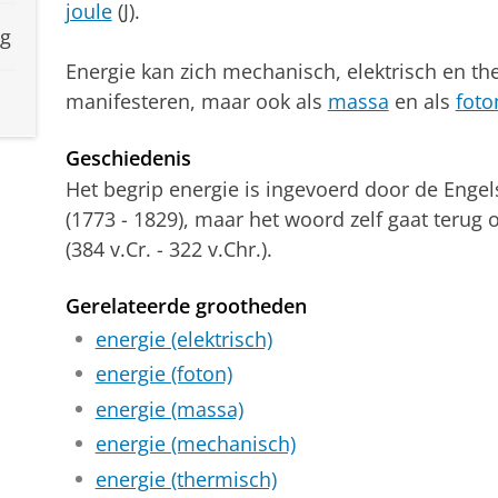
joule
(J).
ng
Energie kan zich mechanisch, elektrisch en t
manifesteren, maar ook als
massa
en als
foto
Geschiedenis
Het begrip energie is ingevoerd door de Eng
(1773 - 1829), maar het woord zelf gaat terug 
(384 v.Cr. - 322 v.Chr.).
Gerelateerde grootheden
energie (elektrisch)
energie (foton)
energie (massa)
energie (mechanisch)
energie (thermisch)