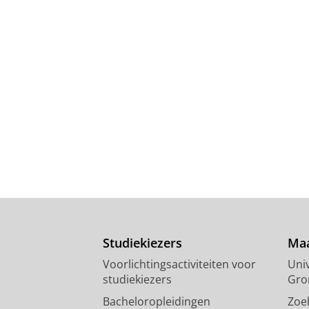
Studiekiezers
Maa
Voorlichtingsactiviteiten voor
Univ
studiekiezers
Gro
Bacheloropleidingen
Zoe