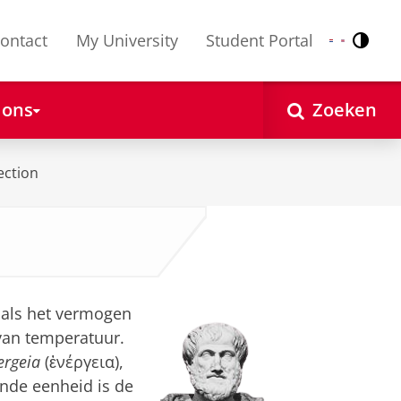
ontact
My University
Student Portal
Contr
Nederlands
English
 ons
Zoeken
ection
 als het vermogen
 van temperatuur.
ergeia
(ἐνέργεια),
ende eenheid is de