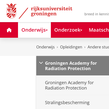
Skip
Skip
to
to
Content
Navigation
breed in kenni
Home
Onderwijs
Onderzoek
Maatsch
Onderwijs
Opleidingen
Andere stu
Groningen Academy for
Radiation Protection
Groningen Academy for
Radiation Protection
Stralingsbescherming