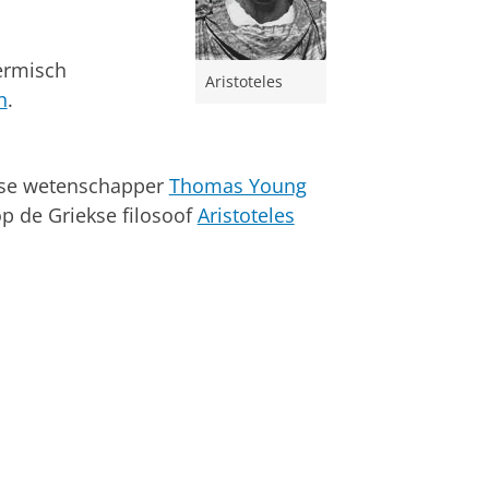
hermisch
Aristoteles
n
.
else wetenschapper
Thomas Young
op de Griekse filosoof
Aristoteles