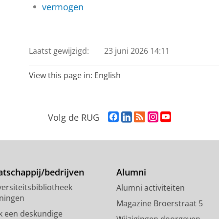
vermogen
Laatst gewijzigd:
23 juni 2026 14:11
View this page in:
English
F
L
R
I
Y
Volg de RUG
a
i
S
n
o
c
n
S
s
u
e
k
-
t
T
b
e
f
a
u
o
d
e
g
b
tschappij/bedrijven
Alumni
o
I
e
r
e
ersiteitsbibliotheek
Alumni activiteiten
k
n
d
a
-
ningen
p
-
R
m
k
Magazine Broerstraat 5
a
p
i
-
a
k een deskundige