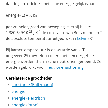
dat de gemiddelde kinetische energie gelijk is aan:
energie (E) = ½ k
T
B
per vrijheidsgraad van beweging. Hierbij is k
=
B
-23
-1
1,380.649·10
J·K
de constante van Boltzmann en T
de absolute temperatuur uitgedrukt in
kelvin
(K).
Bij kamertemperatuur is de waarde van k
T
B
ongeveer 25 meV. Neutronen met een dergelijke
energie worden thermische neutronen genoemd. Ze
worden gebruikt voor
neutronenactivering
.
Gerelateerde grootheden
constante (Boltzmann)
energie
energie (electrisch)
energie (foton)