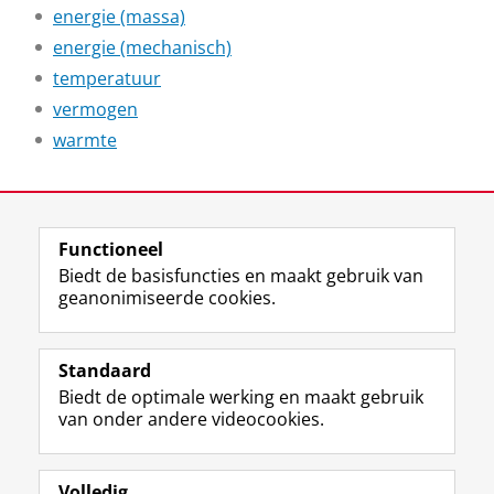
energie (massa)
energie (mechanisch)
temperatuur
vermogen
warmte
Laatst gewijzigd:
07 januari 2026 14:20
Functioneel
View this page in:
English
Biedt de basisfuncties en maakt gebruik van
geanonimiseerde cookies.
F
L
R
I
Y
Volg de RUG
a
i
S
n
o
Standaard
c
n
S
s
u
Biedt de optimale werking en maakt gebruik
e
k
-
t
T
Studiekiezers
van onder andere videocookies.
b
e
f
a
u
Maatschappij/bedrijven
o
d
e
g
b
o
I
e
r
e
Alumni
k
n
d
a
-
Volledig