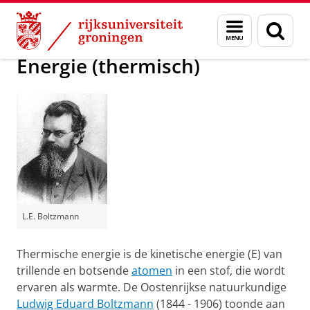
Skip
Skip
Groningen Academy for Radiation Protection
Menu
Zoek
to
to
en
Content
Navigation
zoeken
Energie (thermisch)
L.E. Boltzmann
Thermische energie is de kinetische energie (E) van
trillende en botsende
atomen
in een stof, die wordt
ervaren als warmte. De Oostenrijkse natuurkundige
Ludwig Eduard Boltzmann
(1844 - 1906) toonde aan