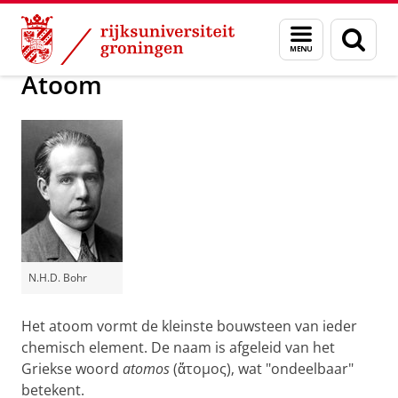
Skip
Skip
Groningen Academy for Radiation Protection
Menu
Zoek
to
to
en
Content
Navigation
zoeken
Atoom
N.H.D. Bohr
Het atoom vormt de kleinste bouwsteen van ieder
chemisch element. De naam is afgeleid van het
Griekse woord
atomos
(ἄτομος)‚ wat "ondeelbaar"
betekent.