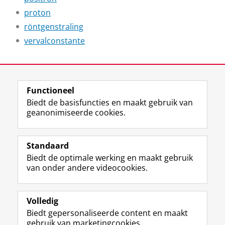
proton
röntgenstraling
vervalconstante
Laatst gewijzigd:
23 april 2026 11:50
Functioneel
View this page in:
English
Biedt de basisfuncties en maakt gebruik van
geanonimiseerde cookies.
F
L
R
I
Y
Volg de RUG
a
i
S
n
o
Standaard
c
n
S
s
u
Biedt de optimale werking en maakt gebruik
e
k
-
t
T
Studiekiezers
van onder andere videocookies.
b
e
f
a
u
Maatschappij/bedrijven
o
d
e
g
b
o
I
e
r
e
Alumni
k
n
d
a
-
Volledig
p
-
R
m
k
Biedt gepersonaliseerde content en maakt
Over ons
a
p
i
-
a
gebruik van marketingcookies.