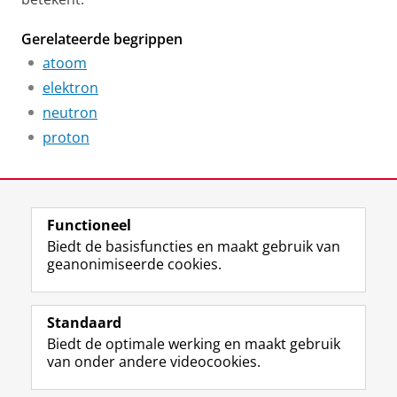
Gerelateerde begrippen
atoom
elektron
neutron
proton
Laatst gewijzigd:
29 december 2025 13:04
Functioneel
View this page in:
English
Biedt de basisfuncties en maakt gebruik van
geanonimiseerde cookies.
F
L
R
I
Y
Volg de RUG
a
i
S
n
o
Standaard
c
n
S
s
u
Biedt de optimale werking en maakt gebruik
e
k
-
t
T
Studiekiezers
van onder andere videocookies.
b
e
f
a
u
Maatschappij/bedrijven
o
d
e
g
b