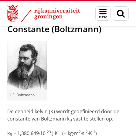
Skip
Skip
Groningen Academy for Radiation Protection
Menu
Zoek
to
to
en
Content
Navigation
zoeken
Constante (Boltzmann)
L.E. Boltzmann
De eenheid kelvin (K) wordt gedefinieerd door de
constante van Boltzmann k
vast te stellen op:
B
-23
-1
2
-2
-1
k
= 1,380.649·10
J·K
(= kg·m
·s
·K
)
B