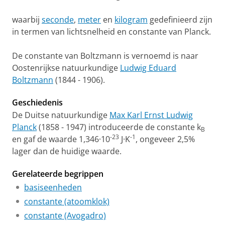
waarbij
seconde
,
meter
en
kilogram
gedefinieerd zijn
in termen van lichtsnelheid en constante van Planck.
De constante van Boltzmann is vernoemd is naar
Oostenrijkse natuurkundige
Ludwig Eduard
Boltzmann
(1844 - 1906).
Geschiedenis
De Duitse natuurkundige
Max Karl Ernst Ludwig
Planck
(1858 - 1947) introduceerde de constante k
B
-23
-1
en gaf de waarde 1,346·10
J·K
, ongeveer 2,5%
lager dan de huidige waarde.
Gerelateerde begrippen
basiseenheden
constante (atoomklok)
constante (Avogadro)