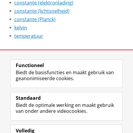
constante (elektronlading)
constante (lichtsnelheid)
constante (Planck)
kelvin
temperatuur
Laatst gewijzigd:
25 juni 2026 11:59
Functioneel
View this page in:
English
Biedt de basisfuncties en maakt gebruik van
geanonimiseerde cookies.
F
L
R
I
Y
Volg de RUG
a
i
S
n
o
Standaard
c
n
S
s
u
Biedt de optimale werking en maakt gebruik
e
k
-
t
T
Studiekiezers
van onder andere videocookies.
b
e
f
a
u
Maatschappij/bedrijven
o
d
e
g
b
o
I
e
r
e
Alumni
k
n
d
a
-
Volledig