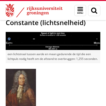
Skip
Skip
Groningen Academy for Radiation Protection
Menu
Zoek
to
to
en
Content
Navigation
zoeken
Constante (lichtsnelheid)
een lichtstraal tussen aarde en maan gedurende de tijd die een
lichtpuls nodig heeft om de afstand te overbruggen: 1,255 seconden.