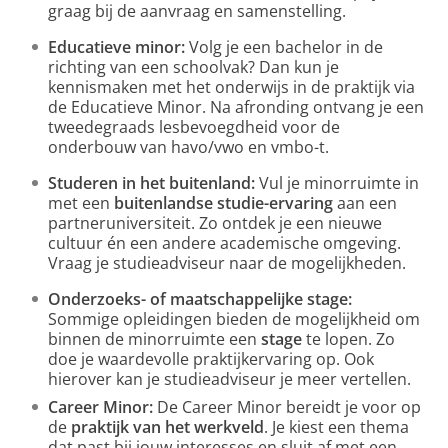
graag bij de aanvraag en samenstelling.
Educatieve minor:
Volg je een bachelor in de
richting van een schoolvak? Dan kun je
kennismaken met het onderwijs in de praktijk via
de Educatieve Minor. Na afronding ontvang je een
tweedegraads lesbevoegdheid voor de
onderbouw van havo/vwo en vmbo-t.
Studeren in het buitenland:
Vul je minorruimte in
met een
buitenlandse studie-ervaring
aan een
partneruniversiteit. Zo ontdek je een nieuwe
cultuur én een andere academische omgeving.
Vraag je studieadviseur naar de mogelijkheden.
Onderzoeks- of maatschappelijke stage:
Sommige opleidingen bieden de mogelijkheid om
binnen de minorruimte een
stage
te lopen. Zo
doe je waardevolle praktijkervaring op. Ook
hierover kan je studieadviseur je meer vertellen.
Career Minor:
De Career Minor bereidt je voor op
de
praktijk van het werkveld
. Je kiest een thema
dat past bij jouw interesses en sluit af met een