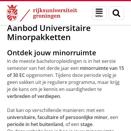
Skip
Skip
Onderwijs
Opleidingen
Minor programma's
Menu
Zoek
to
to
en
Content
Navigation
zoeken
Aanbod Universitaire
Minorpakketten
Ontdek jouw minorruimte
In de meeste bacheloropleidingen is in het eerste
semester van het derde jaar een
minorruimte van 15
of 30 EC
opgenomen. Tijdens deze periode volg je
geen vakken uit je reguliere programma, maar krijg
je de kans om je kennis en vaardigheden te
verbreden of verdiepen
.
Dat kan op verschillende manieren: met een
universitaire, facultaire of persoonlijke minor
, een
periode in het buitenland
, of een
stage
.