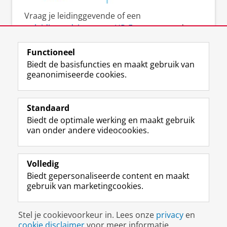
Vraag je leidinggevende of een
opleidingsadviseur van HR-Experts
naar de
mogelijkheden.
Functioneel
Biedt de basisfuncties en maakt gebruik van
geanonimiseerde cookies.
F
L
R
I
Y
Volg de RUG
a
i
S
n
o
Standaard
c
n
S
s
u
Biedt de optimale werking en maakt gebruik
e
k
-
t
T
Studiekiezers
van onder andere videocookies.
b
e
f
a
u
Maatschappij/bedrijven
o
d
e
g
b
o
I
e
r
e
Alumni
k
n
d
a
-
Volledig
p
-
R
m
k
Biedt gepersonaliseerde content en maakt
Over ons
a
p
i
-
a
gebruik van marketingcookies.
g
a
j
a
n
i
g
k
c
a
Disclaimer & Copyright
Privacy
Cookies
n
i
s
c
a
Stel je cookievoorkeur in. Lees onze
privacy
en
Inloggen
a
n
u
o
l
cookie disclaimer
voor meer informatie.