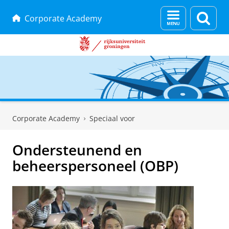
Menu
Zoek
Corporate Academy
en
zoeken
Skip
Skip
to
to
Corporate Academy
Speciaal voor
Content
Navigation
Ondersteunend en
beheerspersoneel (OBP)