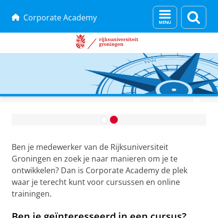
Menu
Zoek
Corporate Academy
en
zoeken
Skip
Skip
to
to
C
Content
Navigation
o
Ben je medewerker van de Rijksuniversiteit
r
Groningen en zoek je naar manieren om je te
p
ontwikkelen? Dan is Corporate Academy de plek
o
waar je terecht kunt voor cursussen en online
r
trainingen.
a
Ben je geïnteresseerd in een cursus?