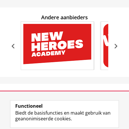
Andere aanbieders
View this page in:
English
Functioneel
Biedt de basisfuncties en maakt gebruik van
geanonimiseerde cookies.
F
L
R
I
Y
Volg de RUG