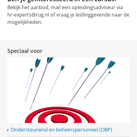
t
Bekijk het aanbod, mail een opleidingsadviseur via
e
hr-experts@rug.nl of vraag je leidinggevende naar de
A
mogelijkheden.
c
a
d
Speciaal voor
e
m
y
Ondersteunend en
beheerspersoneel
(OBP)