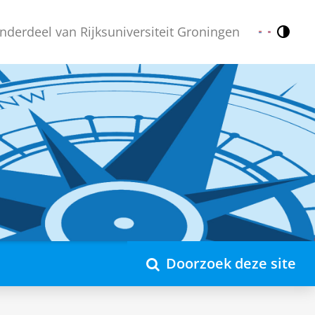
nderdeel van Rijksuniversiteit Groningen
Contr
Nederlands
English
Doorzoek deze site