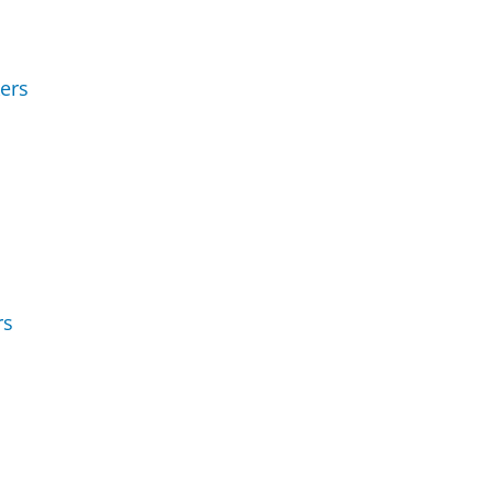
ers
rs