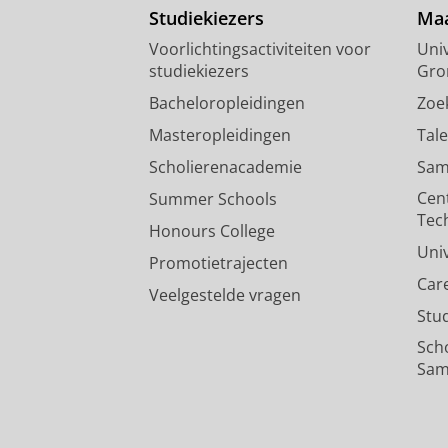
Studiekiezers
Maa
Voorlichtingsactiviteiten voor
Univ
studiekiezers
Gro
Bacheloropleidingen
Zoe
Masteropleidingen
Tal
Scholierenacademie
Sam
Cen
Summer Schools
Tec
Honours College
Uni
Promotietrajecten
Car
Veelgestelde vragen
Stu
Sch
Sam