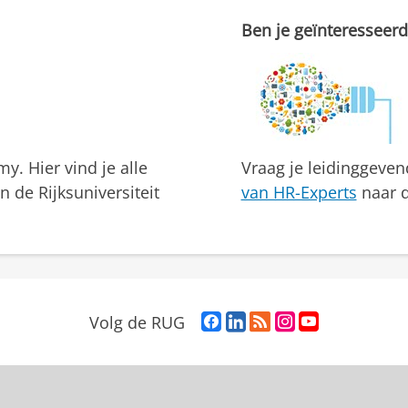
Ben je geïnteresseerd
. Hier vind je alle
Vraag je leidinggeve
de Rijksuniversiteit
van HR-Experts
naar d
F
L
R
I
Y
Volg de RUG
a
i
S
n
o
c
n
S
s
u
e
k
-
t
T
b
e
f
a
u