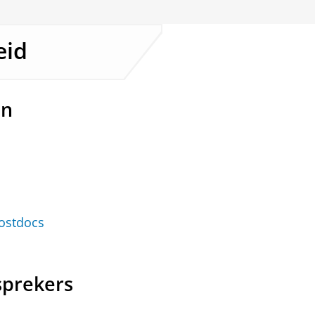
eid
en
ostdocs
sprekers