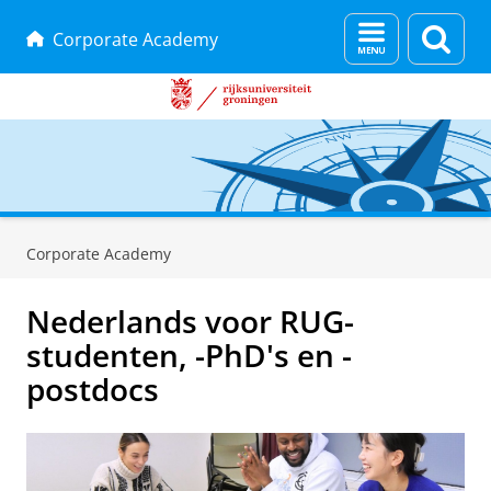
Menu
Zoek
Corporate Academy
en
zoeken
Skip
Skip
to
to
Corporate Academy
Content
Navigation
Nederlands voor RUG-
studenten, -PhD's en -
postdocs