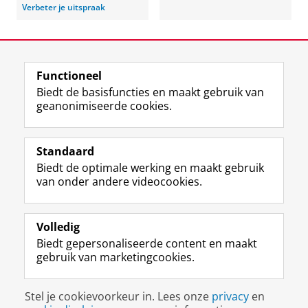
Verbeter je uitspraak
Laatst gewijzigd:
02 juni 2026 09:49
Functioneel
View this page in:
English
Biedt de basisfuncties en maakt gebruik van
geanonimiseerde cookies.
F
L
R
I
Y
Volg de RUG
a
i
S
n
o
Standaard
c
n
S
s
u
Biedt de optimale werking en maakt gebruik
e
k
-
t
T
Studiekiezers
van onder andere videocookies.
b
e
f
a
u
Maatschappij/bedrijven
o
d
e
g
b
o
I
e
r
e
Alumni
k
n
d
a
-
Volledig
p
-
R
m
k
Biedt gepersonaliseerde content en maakt
Over ons
a
p
i
-
a
gebruik van marketingcookies.
g
a
j
a
n
i
g
k
c
a
Disclaimer & Copyright
Privacy
Cookies
n
i
s
c
a
Stel je cookievoorkeur in. Lees onze
privacy
en
Inloggen