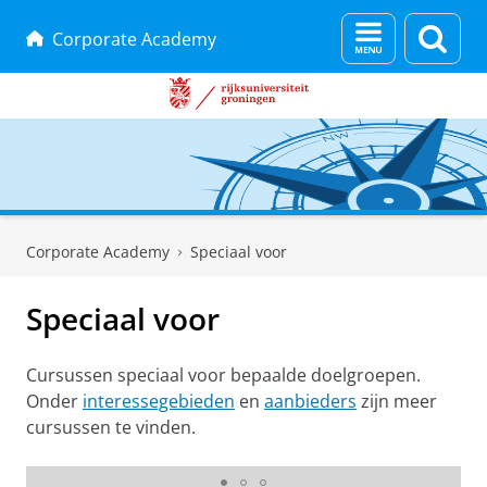
Menu
Zoek
Corporate Academy
en
zoeken
Skip
Skip
to
to
Corporate Academy
Speciaal voor
Content
Navigation
Speciaal voor
Cursussen speciaal voor bepaalde doelgroepen.
Onder
interessegebieden
en
aanbieders
zijn meer
cursussen te vinden.
Docenten (©RU foto: Michiel de Groot)