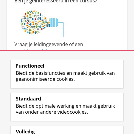
Ben je geïnteresseerd in een cursus?
Vraag je leidinggevende of een
opleidingsadviseur van HR-Experts
naar de
mogelijkheden.
Functioneel
Biedt de basisfuncties en maakt gebruik van
geanonimiseerde cookies.
F
L
R
I
Y
Volg de RUG
a
i
S
n
o
Standaard
c
n
S
s
u
Biedt de optimale werking en maakt gebruik
e
k
-
t
T
Studiekiezers
van onder andere videocookies.
b
e
f
a
u
Maatschappij/bedrijven
o
d
e
g
b
o
I
e
r
e
Alumni
k
n
d
a
-
Volledig