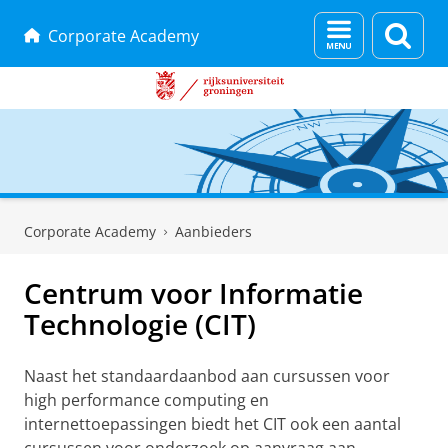
Menu
Zoek
Corporate Academy
en
zoeken
Skip
Skip
to
to
Corporate Academy
Aanbieders
Content
Navigation
Centrum voor Informatie
Technologie (CIT)
Naast het standaardaanbod aan cursussen voor
high performance computing en
internettoepassingen biedt het CIT ook een aantal