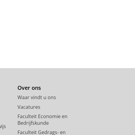
Over ons
Waar vindt u ons
Vacatures
Faculteit Economie en
Bedrijfskunde
ijs
Faculteit Gedrags- en