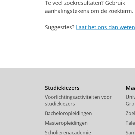
Te veel zoekresultaten? Gebruik
aanhalingstekens om de zoekterm.
Suggesties?
Laat het ons dan weten
Studiekiezers
Maa
Voorlichtingsactiviteiten voor
Univ
studiekiezers
Gro
Bacheloropleidingen
Zoe
Masteropleidingen
Tal
Scholierenacademie
Sam