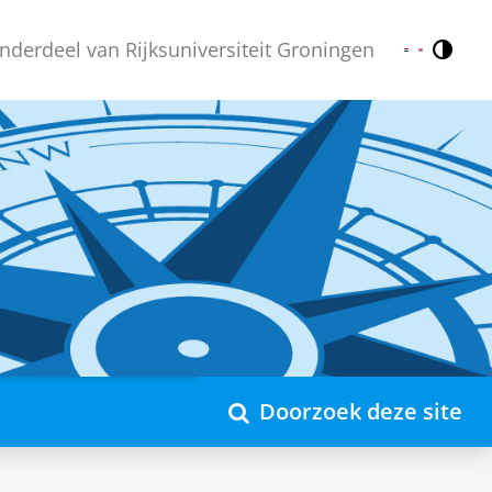
nderdeel van Rijksuniversiteit Groningen
Contr
Nederlands
English
Doorzoek deze site