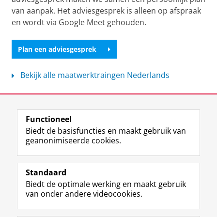
van aanpak. Het adviesgesprek is alleen op afspraak
en wordt via Google Meet gehouden.
Plan een adviesgesprek
Bekijk alle maatwerktraingen Nederlands
Laatst gewijzigd:
07 april 2026 14:25
Functioneel
View this page in:
English
Biedt de basisfuncties en maakt gebruik van
geanonimiseerde cookies.
F
L
R
I
Y
Volg de RUG
a
i
S
n
o
Standaard
c
n
S
s
u
Biedt de optimale werking en maakt gebruik
e
k
-
t
T
Studiekiezers
van onder andere videocookies.
b
e
f
a
u
Maatschappij/bedrijven
o
d
e
g
b
o
I
e
r
e