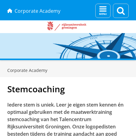
Menu
Zoek
Corporate Academy
en
zoeken
Skip
Skip
to
to
Corporate Academy
Content
Navigation
Stemcoaching
Iedere stem is uniek. Leer je eigen stem kennen én
optimaal gebruiken met de maatwerktraining
stemcoaching van het Talencentrum
Rijksuniversiteit Groningen. Onze logopedisten
besteden tijdens de training aandacht aan goed