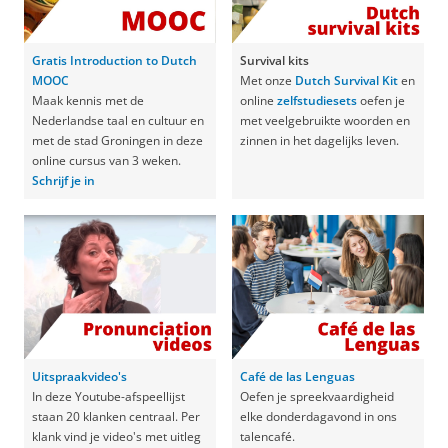
Gratis Introduction to Dutch
Survival kits
MOOC
Met onze
Dutch Survival Kit
en
Maak kennis met de
online
zelfstudiesets
oefen je
Nederlandse taal en cultuur en
met veelgebruikte woorden en
met de stad Groningen in deze
zinnen in het dagelijks leven.
online cursus van 3 weken.
Schrijf je in
Uitspraakvideo's
Café de las Lenguas
In deze Youtube-afspeellijst
Oefen je spreekvaardigheid
staan 20 klanken centraal. Per
elke donderdagavond in ons
klank vind je video's met uitleg
talencafé.