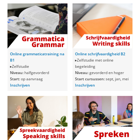
Online grammaticatraining na
Online schrijfvaardigheid B2
B1
▸Zelfstudie met online
▸Zelfstudie
begeleiding
Niveau:
halfgevorderd
Niveau:
gevorderd
en hoger
Start:
op aanvraag
Start cursussen:
sept, jan, mei
Inschrijven
Inschrijven