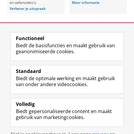
en oefenvideo's.
Meer informatie
Verbeter je uitspraak
Laatst gewijzigd:
13 mei 2026 15:48
Functioneel
View this page in:
English
Biedt de basisfuncties en maakt gebruik van
geanonimiseerde cookies.
F
L
R
I
Y
Volg de RUG
a
i
S
n
o
Standaard
c
n
S
s
u
Biedt de optimale werking en maakt gebruik
e
k
-
t
T
Studiekiezers
van onder andere videocookies.
b
e
f
a
u
Maatschappij/bedrijven
o
d
e
g
b
o
I
e
r
e
Alumni
k
n
d
a
-
Volledig
p
-
R
m
k
Biedt gepersonaliseerde content en maakt
Over ons
a
p
i
-
a
gebruik van marketingcookies.
g
a
j
a
n
i
g
k
c
a
Disclaimer & Copyright
Privacy
Cookies
n
i
s
c
a