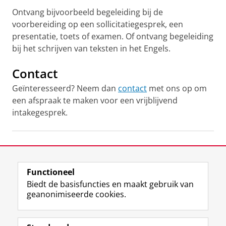
Ontvang bijvoorbeeld begeleiding bij de
voorbereiding op een sollicitatiegesprek, een
presentatie, toets of examen. Of ontvang begeleiding
bij het schrijven van teksten in het Engels.
Contact
Geïnteresseerd? Neem dan
contact
met ons op om
een afspraak te maken voor een vrijblijvend
intakegesprek.
Laatst gewijzigd:
20 juli 2026 11:24
Functioneel
View this page in:
English
Biedt de basisfuncties en maakt gebruik van
geanonimiseerde cookies.
F
L
R
I
Y
Volg de RUG
a
i
S
n
o