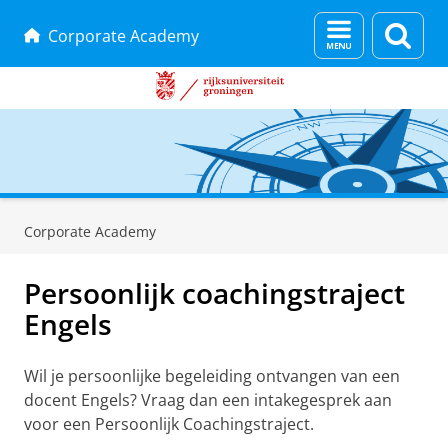
Menu
Zoek
Corporate Academy
en
zoeken
Skip
Skip
to
to
Corporate Academy
Content
Navigation
Persoonlijk coachingstraject
Engels
Wil je persoonlijke begeleiding ontvangen van een
docent Engels? Vraag dan een intakegesprek aan
voor een Persoonlijk Coachingstraject.