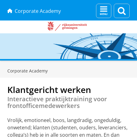
Menu
Zoek
Corporate Academy
en
zoeken
Skip
Skip
to
to
Corporate Academy
Content
Navigation
Klantgericht werken
Interactieve praktijktraining voor
frontofficemedewerkers
Vrolijk, emotioneel, boos, langdradig, ongeduldig,
onwetend; klanten (studenten, ouders, leveranciers,
collega’s) heb je in alle soorten en maten. En dan