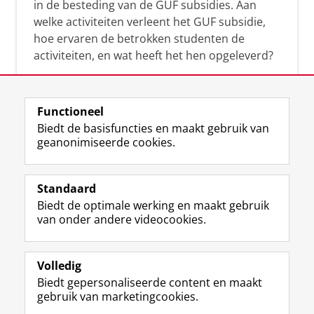
in de besteding van de GUF subsidies. Aan
welke activiteiten verleent het GUF subsidie,
hoe ervaren de betrokken studenten de
activiteiten, en wat heeft het hen opgeleverd?
Functioneel
Biedt de basisfuncties en maakt gebruik van
geanonimiseerde cookies.
F
L
R
I
Y
Volg de RUG
a
i
S
n
o
Standaard
c
n
S
s
u
Biedt de optimale werking en maakt gebruik
e
k
-
t
T
Studiekiezers
van onder andere videocookies.
b
e
f
a
u
Maatschappij/bedrijven
o
d
e
g
b
o
I
e
r
e
Alumni
k
n
d
a
-
Volledig
p
-
R
m
k
Biedt gepersonaliseerde content en maakt
Over ons
a
p
i
-
a
gebruik van marketingcookies.
g
a
j
a
n