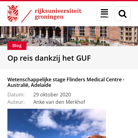
Skip
Skip
Alumni
Stichting Groninger Universiteitsfonds
Menu
Zoek
to
to
en
Content
Navigation
zoeken
Blog
Op reis dankzij het GUF
Wetenschappelijke stage Flinders Medical Centre -
Australië, Adelaide
Datum:
29 oktober 2020
Auteur:
Anke van den Merkhof