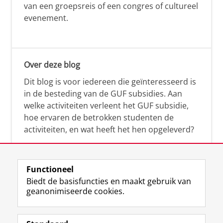
van een groepsreis of een congres of cultureel
evenement.
Over deze blog
Dit blog is voor iedereen die geïnteresseerd is
in de besteding van de GUF subsidies. Aan
welke activiteiten verleent het GUF subsidie,
hoe ervaren de betrokken studenten de
activiteiten, en wat heeft het hen opgeleverd?
Functioneel
Biedt de basisfuncties en maakt gebruik van
geanonimiseerde cookies.
F
L
R
I
Y
Volg de RUG
a
i
S
n
o