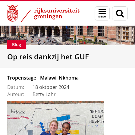
Skip
Skip
Alumni
Stichting Groninger Universiteitsfonds
Menu
Zoek
to
to
en
Content
Navigation
zoeken
Blog
Op reis dankzij het GUF
Tropenstage - Malawi, Nkhoma
Datum:
18 oktober 2024
Auteur:
Betty Lahr