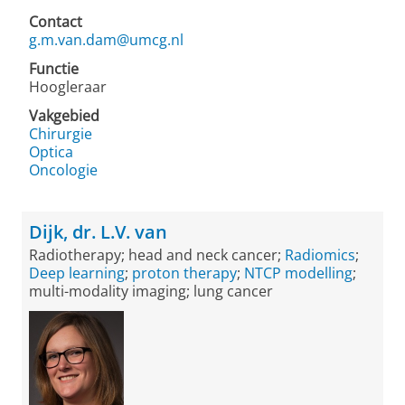
Contact
g.m.van.dam@umcg.nl
Functie
Hoogleraar
Vakgebied
Chirurgie
Optica
Oncologie
Dijk, dr. L.V. van
Radiotherapy; head and neck cancer;
Radiomics
;
Deep learning
;
proton therapy
;
NTCP modelling
;
multi-modality imaging; lung cancer