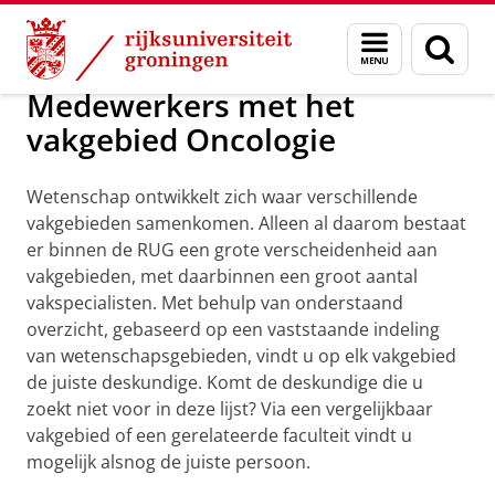
Skip
Skip
Over ons
Praktische zaken
Menu
Zoek
to
to
en
Content
Navigation
zoeken
Medewerkers met het
vakgebied Oncologie
Wetenschap ontwikkelt zich waar verschillende
vakgebieden samenkomen. Alleen al daarom bestaat
er binnen de RUG een grote verscheidenheid aan
vakgebieden, met daarbinnen een groot aantal
vakspecialisten. Met behulp van onderstaand
overzicht, gebaseerd op een vaststaande indeling
van wetenschapsgebieden, vindt u op elk vakgebied
de juiste deskundige. Komt de deskundige die u
zoekt niet voor in deze lijst? Via een vergelijkbaar
vakgebied of een gerelateerde faculteit vindt u
mogelijk alsnog de juiste persoon.