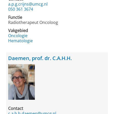
a.p.g.crijns@umcg.nl
050 361 3674
Functie
Radiotherapeut Oncoloog
Vakgebied
Oncologie
Hematologie
Daemen, prof. dr. C.A.H.H.
Contact
c.a.h.h.daemen@umcg.nl