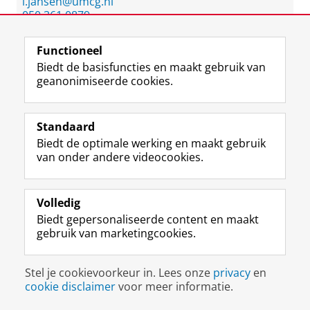
l.jansen@umcg.nl
050 361 0879
Functie
Functioneel
chirurg-oncoloog
Biedt de basisfuncties en maakt gebruik van
Vakgebied
geanonimiseerde cookies.
Chirurgie
Oncologie
Standaard
Biedt de optimale werking en maakt gebruik
Jansen, drs. M.R.
van onder andere videocookies.
Melanoom
Volledig
Biedt gepersonaliseerde content en maakt
gebruik van marketingcookies.
Stel je cookievoorkeur in. Lees onze
privacy
en
cookie disclaimer
voor meer informatie.
Contact