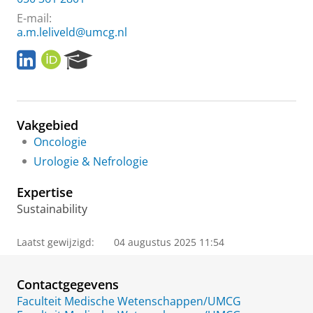
E-mail:
a.m.leliveld@umcg.nl
L
O
R
i
R
e
n
C
s
k
I
e
e
D
a
Vakgebied
d
r
I
c
Oncologie
n
h
Urologie & Nefrologie
P
o
Expertise
r
Sustainability
t
a
l
Laatst gewijzigd:
04 augustus 2025 11:54
Contactgegevens
Faculteit Medische Wetenschappen/UMCG