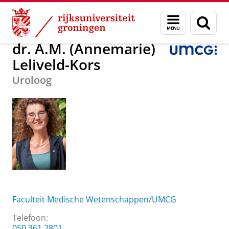
Skip
Skip
Over ons
dr. A.M. (Annemarie) Leliveld-Kors
Menu
Zoek
to
to
en
Content
Navigation
zoeken
dr. A.M. (Annemarie)
Leliveld-Kors
Uroloog
Faculteit Medische Wetenschappen/UMCG
Telefoon:
050 361 2801