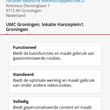
Faculteit Medische Wetenschappen/UMCG
Antonius Deusinglaan 1
9713 AV Groningen
Nederland
UMC Groningen, lokatie Hanzeplein1,
Groningen
Broerstraat 5
9712 CP
Groningen
Functioneel
Biedt de basisfuncties en maakt gebruik van
geanonimiseerde cookies.
F
L
R
I
Y
Volg de RUG
a
i
S
n
o
Standaard
c
n
S
s
u
Biedt de optimale werking en maakt gebruik
e
k
-
t
T
Studiekiezers
van onder andere videocookies.
b
e
f
a
u
Maatschappij/bedrijven
o
d
e
g
b
o
I
e
r
e
Alumni
k
n
d
a
-
Volledig
p
-
R
m
k
Biedt gepersonaliseerde content en maakt
Over ons