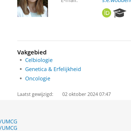
E-mail:
s.e.wobbe
O
R
R
e
C
s
I
e
D
a
r
c
Vakgebied
h
Celbiologie
P
Genetica & Erfelijkheid
o
r
Oncologie
t
a
Laatst gewijzigd:
02 oktober 2024 07:47
l
en/UMCG
en/UMCG