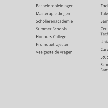
Bacheloropleidingen
Zoe
Masteropleidingen
Tal
Scholierenacademie
Sam
Cen
Summer Schools
Tec
Honours College
Uni
Promotietrajecten
Car
Veelgestelde vragen
Stu
Sch
Sam