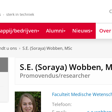
C
s - sterk in techniek
appij/bedrijven
Alumni
Nieuws
Over
ndt u ons
S.E. (Soraya) Wobben, MSc
S.E. (Soraya) Wobben, 
Promovendus/researcher
Faculteit Medische Weten
Telefoon: