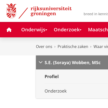
Skip
Skip
to
to
Content
Navigation
breed in kenni
Home
Onderwijs
Onderzoek
Maatsch
Over ons
Praktische zaken
Waar vi
S.E. (Soraya) Wobben, MSc
Profiel
Onderzoek