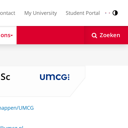
ontact
My University
Student Portal
Contr
Nederlands
English
 ons
Zoeken
MSc
schappen/UMCG