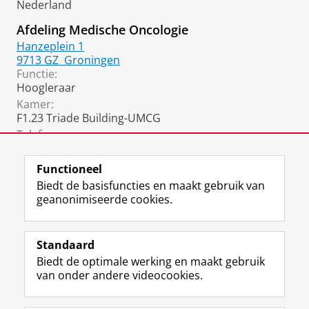
Nederland
Afdeling Medische Oncologie
Hanzeplein 1
9713 GZ
Groningen
Functie:
Hoogleraar
Kamer:
F1.23 Triade Building-UMCG
Telefoon:
050 361 5002
Functioneel
Biedt de basisfuncties en maakt gebruik van
geanonimiseerde cookies.
F
L
R
I
Y
Volg de RUG
a
i
S
n
o
Standaard
c
n
S
s
u
Biedt de optimale werking en maakt gebruik
e
k
-
t
T
Studiekiezers
van onder andere videocookies.
b
e
f
a
u
Maatschappij/bedrijven
o
d
e
g
b
o
I
e
r
e