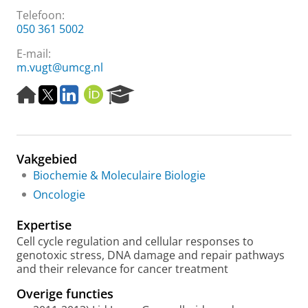
Telefoon:
050 361 5002
E-mail:
m.vugt@umcg.nl
H
T
L
O
R
o
w
i
R
e
m
i
n
C
s
e
t
k
I
e
p
t
e
D
a
Vakgebied
a
e
d
r
g
r
I
c
Biochemie & Moleculaire Biologie
e
n
h
Oncologie
P
o
Expertise
r
Cell cycle regulation and cellular responses to
t
genotoxic stress, DNA damage and repair pathways
a
and their relevance for cancer treatment
l
Overige functies