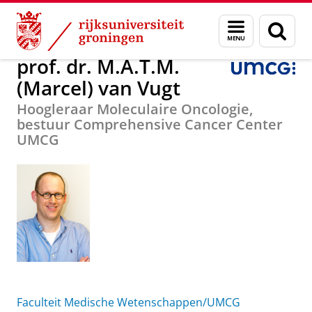
Skip
Skip
Over ons
prof. dr. M.A.T.M. (Marcel) van Vugt
Menu
Zoek
to
to
en
Content
Navigation
zoeken
prof. dr. M.A.T.M.
(Marcel) van Vugt
Hoogleraar Moleculaire Oncologie,
bestuur Comprehensive Cancer Center
UMCG
Faculteit Medische Wetenschappen/UMCG