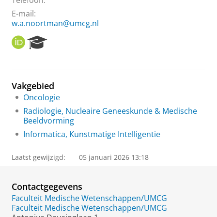
Telefoon:
E-mail:
w.a.noortman@umcg.nl
O
R
R
e
C
s
I
e
D
a
Vakgebied
r
Oncologie
c
h
Radiologie, Nucleaire Geneeskunde & Medische
P
Beeldvorming
o
Informatica, Kunstmatige Intelligentie
r
t
a
Laatst gewijzigd:
05 januari 2026 13:18
l
Contactgegevens
Faculteit Medische Wetenschappen/UMCG
Faculteit Medische Wetenschappen/UMCG