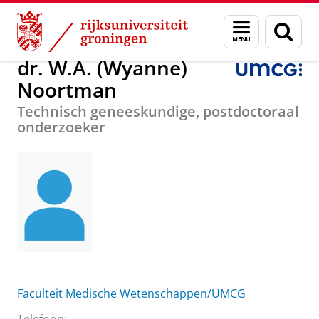
Skip
Skip
Over ons
dr. W.A. (Wyanne) Noortman
Menu
Zoek
to
to
en
Content
Navigation
zoeken
dr. W.A. (Wyanne)
Noortman
Technisch geneeskundige, postdoctoraal
onderzoeker
Faculteit Medische Wetenschappen/UMCG