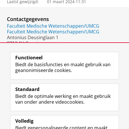
Laatst gewijzigd:
01 maart 2024 11:31
Contactgegevens
Faculteit Medische Wetenschappen/UMCG
Faculteit Medische Wetenschappen/UMCG
Antonius Deusinglaan 1
9713 AV Groningen
Nederland
Functioneel
Biedt de basisfuncties en maakt gebruik van
geanonimiseerde cookies.
F
L
R
I
Y
Volg de RUG
a
i
S
n
o
Standaard
c
n
S
s
u
Biedt de optimale werking en maakt gebruik
e
k
-
t
T
Studiekiezers
van onder andere videocookies.
b
e
f
a
u
Maatschappij/bedrijven
o
d
e
g
b
o
I
e
r
e
Alumni
k
n
d
a
-
Volledig
p
-
R
m
k
Biedt gepersonaliseerde content en maakt