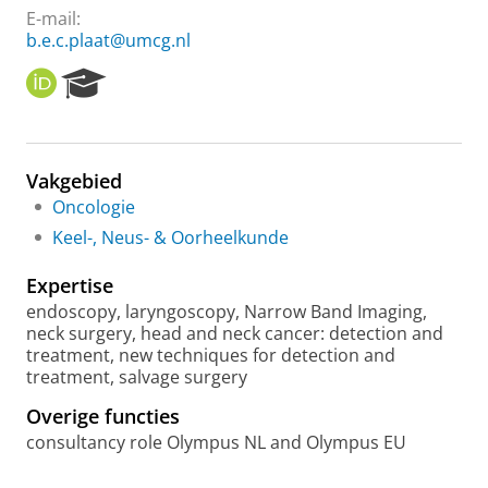
E-mail:
b.e.c.plaat@umcg.nl
O
R
R
e
C
s
I
e
D
a
Vakgebied
r
Oncologie
c
h
Keel-, Neus- & Oorheelkunde
P
o
Expertise
r
endoscopy, laryngoscopy, Narrow Band Imaging,
t
neck surgery, head and neck cancer: detection and
a
treatment, new techniques for detection and
l
treatment, salvage surgery
Overige functies
consultancy role Olympus NL and Olympus EU