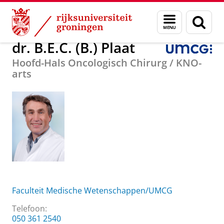
Skip
Skip
Over ons
dr. B.E.C. (B.) Plaat
Menu
Zoek
to
to
en
Content
Navigation
zoeken
dr. B.E.C. (B.) Plaat
Hoofd-Hals Oncologisch Chirurg / KNO-
arts
Faculteit Medische Wetenschappen/UMCG
Telefoon:
050 361 2540