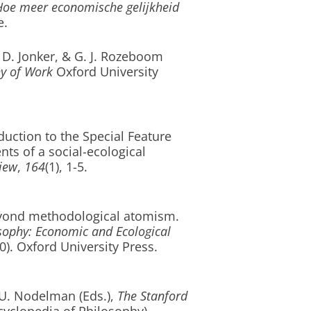
Hoe meer economische gelijkheid
e.
J. D. Jonker, & G. J. Rozeboom
y of Work
Oxford University
duction to the Special Feature
ts of a social-ecological
iew
,
164
(1), 1-5.
beyond methodological atomism
.
losophy: Economic and Ecological
0). Oxford University Press.
& U. Nodelman (Eds.),
The Stanford