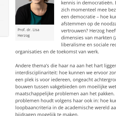
kennis in democratieën.
zich momenteel mee bezig
een democratie – hoe ku
afstemmen op de noodzaa
Prof. dr. Lisa
vertrouwen? Herzog heeft
Herzog
dimensies van markten (z
liberalisme en sociale re
organisaties en de toekomst van werk.
Andere thema’s die haar na aan het hart liggen 
interdisciplinariteit: hoe kunnen we ervoor z
een plek is voor iedereen, ongeacht achterg
bouwen tussen vakgebieden om moeilijke wet
maatschappelijke problemen aan het pakken.
problemen houdt volgens haar ook in: hoe ku
loopbaancriteria in de academische wereld a
bijdragen mogelijk te maken.