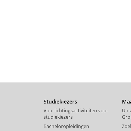
Studiekiezers
Maa
Voorlichtingsactiviteiten voor
Univ
studiekiezers
Gro
Bacheloropleidingen
Zoe