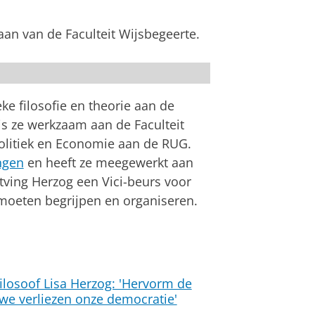
aan van de Faculteit Wijsbegeerte.
an
om deze video te zien
ke filosofie en theorie aan de
is ze werkzaam aan de Faculteit
Politiek en Economie aan de RUG.
ngen
en heeft ze meegewerkt aan
ntving Herzog een Vici-beurs voor
oeten begrijpen en organiseren.
losoof Lisa Herzog: 'Hervorm de
we verliezen onze democratie'