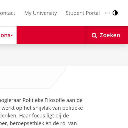
ontact
My University
Student Portal
Contr
Nederlands
English
 ons
Zoeken
ogleraar Politieke Filosofie aan de
 werkt op het snijvlak van politieke
enken. Haar focus ligt bij de
er, beroepsethiek en de rol van