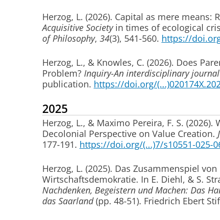
Herzog, L.
(2026).
Capital as mere means: 
Acquisitive Society
in times of ecological cris
of Philosophy
,
34
(3), 541-560.
https://doi.or
Herzog, L.
, & Knowles, C.
(2026).
Does Pare
Problem?
Inquiry-An interdisciplinary journa
publication.
https://doi.org/(...)020174X.2
2025
Herzog, L.
, & Maximo Pereira, F. S. (2026).
W
Decolonial Perspective on Value Creation
.
177-191.
https://doi.org/(...)7/s10551-025-
Herzog, L.
(2025).
Das Zusammenspiel von p
Wirtschaftsdemokratie
. In E. Diehl, & S. S
Nachdenken, Begeistern und Machen: Das Han
das Saarland
(pp. 48-51). Friedrich Ebert Sti