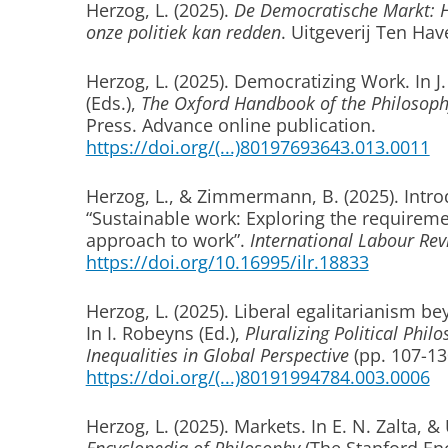
Herzog, L.
(2025).
De Democratische Markt: 
onze politiek kan redden
. Uitgeverij Ten Hav
Herzog, L.
(2025).
Democratizing Work
. In 
(Eds.),
The Oxford Handbook of the Philosoph
Press. Advance online publication.
https://doi.org/(...)80197693643.013.0011
Herzog, L.
, & Zimmermann, B. (2025).
Intro
“Sustainable work: Exploring the requiremen
approach to work”
.
International Labour Rev
https://doi.org/10.16995/ilr.18833
Herzog, L.
(2025).
Liberal egalitarianism 
In I. Robeyns (Ed.),
Pluralizing Political Phi
Inequalities in Global Perspective
(pp. 107-13
https://doi.org/(...)80191994784.003.0006
Herzog, L.
(2025).
Markets
. In E. N. Zalta, 