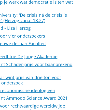
op je werk wat democratie is (en wat
iversity: 'De crisis ná de crisis is
' (Herzog vanaf 18.27)
d - Liza Herzog
voor vier onderzoekers
ieuwe decaan Faculteit
reedt toe De Jonge Akademie
int Schader-prijs voor baanbrekend
r wint prijs van drie ton voor
 onderzoek
n economische ideologieën
wint Ammodo Science Award 2021
 voor rechtvaardige wereldwijde