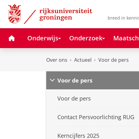
Skip
Skip
to
to
Content
Navigation
breed in kenni
Home
Onderwijs
Onderzoek
Maatsch
Over ons
Actueel
Voor de pers
Voor de pers
Voor de pers
Contact Persvoorlichting RUG
Kerncijfers 2025