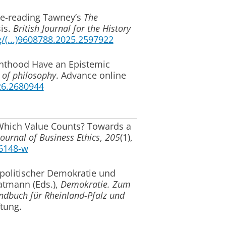
Re-reading Tawney’s
The
is
.
British Journal for the History
g/(...)9608788.2025.2597922
nthood Have an Epistemic
l of philosophy
. Advance online
026.2680944
hich Value Counts? Towards a
Journal of Business Ethics
,
205
(1),
06148-w
olitischer Demokratie und
tratmann (Eds.),
Demokratie. Zum
dbuch für Rheinland-Pfalz und
ftung.