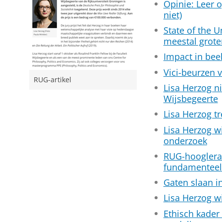
Opinie: Leer 
niet)
State of the Un
meestal groter
Impact in beel
Vici-beurzen 
RUG-artikel
Lisa Herzog n
Wijsbegeerte
Lisa Herzog t
Lisa Herzog w
onderzoek
RUG-hoogleraa
fundamenteel
Gaten slaan i
Lisa Herzog 
Ethisch kader