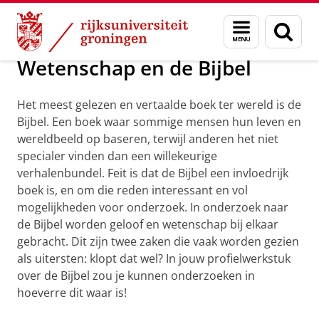
Skip
Skip
Maatschappij/bedrijven
Profielwerkstuk
Menu
Zoek
to
to
en
Content
Navigation
zoeken
Wetenschap en de Bijbel
Het meest gelezen en vertaalde boek ter wereld is de
Bijbel. Een boek waar sommige mensen hun leven en
wereldbeeld op baseren, terwijl anderen het niet
specialer vinden dan een willekeurige
verhalenbundel. Feit is dat de Bijbel een invloedrijk
boek is, en om die reden interessant en vol
mogelijkheden voor onderzoek. In onderzoek naar
de Bijbel worden geloof en wetenschap bij elkaar
gebracht. Dit zijn twee zaken die vaak worden gezien
als uitersten: klopt dat wel? In jouw profielwerkstuk
over de Bijbel zou je kunnen onderzoeken in
hoeverre dit waar is!