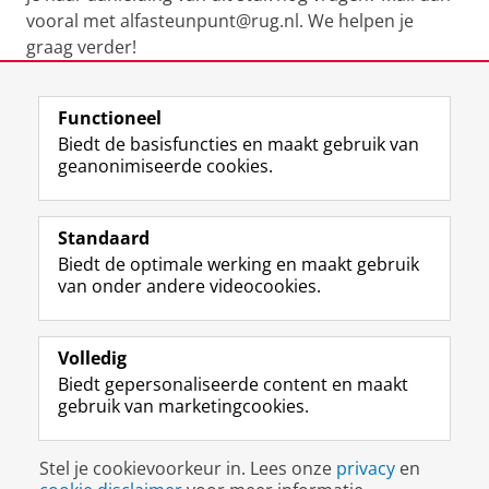
vooral met alfasteunpunt@rug.nl. We helpen je
graag verder!
Laatst gewijzigd:
14 november 2023 11:48
Functioneel
Biedt de basisfuncties en maakt gebruik van
geanonimiseerde cookies.
F
L
R
I
Y
Volg de RUG
a
i
S
n
o
Standaard
c
n
S
s
u
Biedt de optimale werking en maakt gebruik
e
k
-
t
T
Studiekiezers
van onder andere videocookies.
b
e
f
a
u
Maatschappij/bedrijven
o
d
e
g
b
o
I
e
r
e
Alumni
k
n
d
a
-
Volledig
p
-
R
m
k
Biedt gepersonaliseerde content en maakt
Over ons
a
p
i
-
a
gebruik van marketingcookies.
g
a
j
a
n
i
g
k
c
a
Disclaimer & Copyright
Privacy
Cookies
n
i
s
c
a
Stel je cookievoorkeur in. Lees onze
privacy
en
Inloggen
a
n
u
o
l