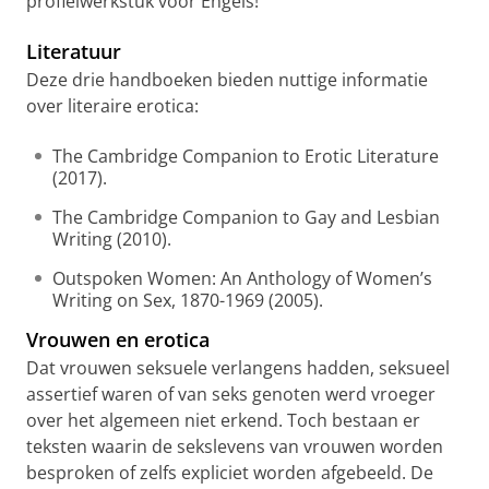
profielwerkstuk voor Engels!
Literatuur
Deze drie handboeken bieden nuttige informatie
over literaire erotica:
The Cambridge Companion to Erotic Literature
(2017).
The Cambridge Companion to Gay and Lesbian
Writing (2010).
Outspoken Women: An Anthology of Women’s
Writing on Sex, 1870-1969 (2005).
Vrouwen en erotica
Dat vrouwen seksuele verlangens hadden, seksueel
assertief waren of van seks genoten werd vroeger
over het algemeen niet erkend. Toch bestaan er
teksten waarin de sekslevens van vrouwen worden
besproken of zelfs expliciet worden afgebeeld. De