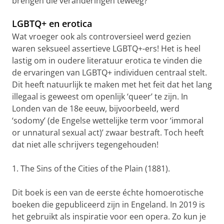
brengen die veranderingen teweeg?
LGBTQ+ en erotica
Wat vroeger ook als controversieel werd gezien
waren seksueel assertieve LGBTQ+-ers! Het is heel
lastig om in oudere literatuur erotica te vinden die
de ervaringen van LGBTQ+ individuen centraal stelt.
Dit heeft natuurlijk te maken met het feit dat het lang
illegaal is geweest om openlijk ‘queer’ te zijn. In
Londen van de 18e eeuw, bijvoorbeeld, werd
‘sodomy’ (de Engelse wettelijke term voor ‘immoral
or unnatural sexual act)’ zwaar bestraft. Toch heeft
dat niet alle schrijvers tegengehouden!
1. The Sins of the Cities of the Plain (1881).
Dit boek is een van de eerste échte homoerotische
boeken die gepubliceerd zijn in Engeland. In 2019 is
het gebruikt als inspiratie voor een opera. Zo kun je