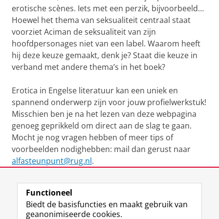
erotische scènes. Iets met een perzik, bijvoorbeeld…
Hoewel het thema van seksualiteit centraal staat
voorziet Aciman de seksualiteit van zijn
hoofdpersonages niet van een label. Waarom heeft
hij deze keuze gemaakt, denk je? Staat die keuze in
verband met andere thema’s in het boek?
Erotica in Engelse literatuur kan een uniek en
spannend onderwerp zijn voor jouw profielwerkstuk!
Misschien ben je na het lezen van deze webpagina
genoeg geprikkeld om direct aan de slag te gaan.
Mocht je nog vragen hebben of meer tips of
voorbeelden nodighebben: mail dan gerust naar
alfasteunpunt@rug.nl
.
Laatst gewijzigd:
17 april 2026 09:18
Functioneel
Biedt de basisfuncties en maakt gebruik van
geanonimiseerde cookies.