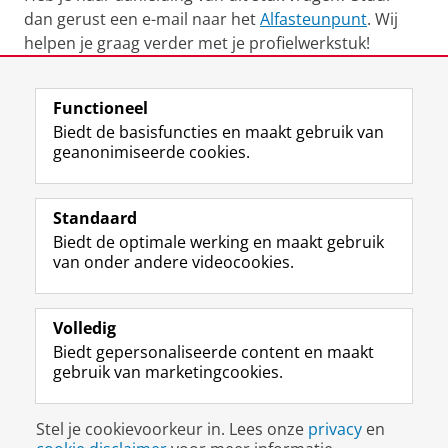
dan gerust een e-mail naar het
Alfasteunpunt
. Wij
helpen je graag verder met je profielwerkstuk!
Laatst gewijzigd:
14 november 2023 11:48
Functioneel
Biedt de basisfuncties en maakt gebruik van
geanonimiseerde cookies.
F
L
R
I
Y
Volg de RUG
a
i
S
n
o
Standaard
c
n
S
s
u
Biedt de optimale werking en maakt gebruik
e
k
-
t
T
Studiekiezers
van onder andere videocookies.
b
e
f
a
u
Maatschappij/bedrijven
o
d
e
g
b
o
I
e
r
e
Alumni
k
n
d
a
-
Volledig
p
-
R
m
k
Biedt gepersonaliseerde content en maakt
Over ons
a
p
i
-
a
gebruik van marketingcookies.
g
a
j
a
n
i
g
k
c
a
Disclaimer & Copyright
Privacy
Cookies
n
i
s
c
a
Stel je cookievoorkeur in. Lees onze
privacy
en
Inloggen
a
n
u
o
l