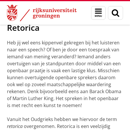
Skip
Skip
Maatschappij/bedrijven
Profielwerkstuk
Menu
Zoek
to
to
en
Content
Navigation
zoeken
Retorica
Heb jij wel eens kippenvel gekregen bij het luisteren
naar een speech? Of ben je door een toespraak van
iemand van mening veranderd? Iemand anders
overtuigen van je standpunten door middel van een
openbaar praatje is vaak een lastige klus. Misschien
kunnen overtuigende openbare sprekers daarom
ook wel op zoveel maatschappelijke waardering
rekenen. Denk bijvoorbeeld eens aan Barack Obama
of Martin Luther King. Het spreken in het openbaar
is met recht een kunst te noemen!
Vanuit het Oudgrieks hebben we hiervoor de term
retorica
overgenomen. Retorica is een veelzijdig