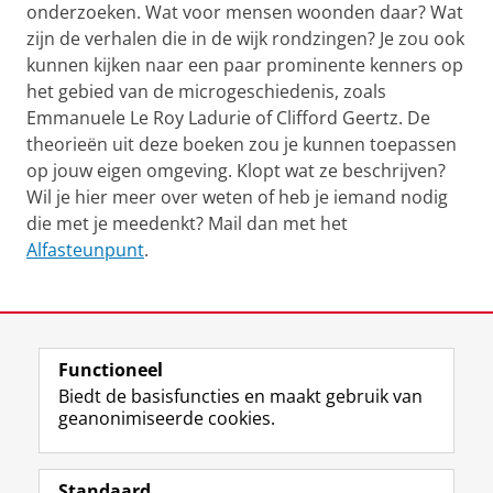
onderzoeken. Wat voor mensen woonden daar? Wat
zijn de verhalen die in de wijk rondzingen? Je zou ook
kunnen kijken naar een paar prominente kenners op
het gebied van de microgeschiedenis, zoals
Emmanuele Le Roy Ladurie of Clifford Geertz. De
theorieën uit deze boeken zou je kunnen toepassen
op jouw eigen omgeving. Klopt wat ze beschrijven?
Wil je hier meer over weten of heb je iemand nodig
die met je meedenkt? Mail dan met het
Alfasteunpunt
.
Laatst gewijzigd:
14 november 2023 11:48
Functioneel
Biedt de basisfuncties en maakt gebruik van
geanonimiseerde cookies.
F
L
R
I
Y
Volg de RUG
a
i
S
n
o
Standaard