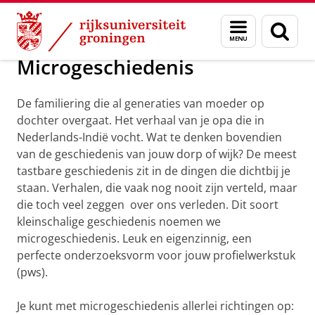
Skip
Skip
Maatschappij/bedrijven
Profielwerkstuk
Menu
Zoek
to
to
en
Content
Navigation
zoeken
Microgeschiedenis
De familiering die al generaties van moeder op
dochter overgaat. Het verhaal van je opa die in
Nederlands-Indië vocht. Wat te denken bovendien
van de geschiedenis van jouw dorp of wijk? De meest
tastbare geschiedenis zit in de dingen die dichtbij je
staan. Verhalen, die vaak nog nooit zijn verteld, maar
die toch veel zeggen over ons verleden. Dit soort
kleinschalige geschiedenis noemen we
microgeschiedenis. Leuk en eigenzinnig, een
perfecte onderzoeksvorm voor jouw profielwerkstuk
(pws).
Je kunt met microgeschiedenis allerlei richtingen op: