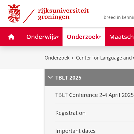
Skip
Skip
to
to
Content
Navigation
breed in kenni
Home
Onderwijs
Onderzoek
Maatsch
Onderzoek
Center for Language and 
TBLT 2025
TBLT Conference 2-4 April 2025
Registration
Important dates