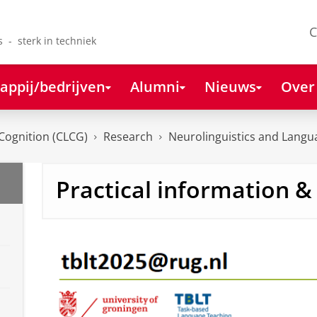
C
s - sterk in techniek
appij/bedrijven
Alumni
Nieuws
Over
Cognition (CLCG)
Research
Neurolinguistics and Lang
Practical information &