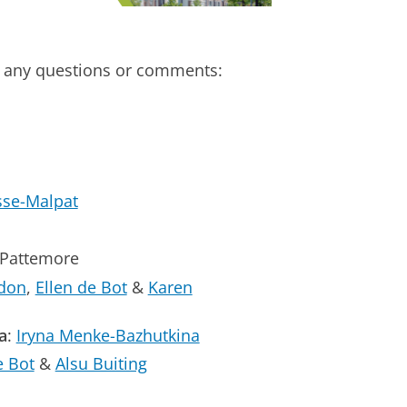
or any questions or comments:
sse-Malpat
Pattemore
idon
,
Ellen de Bot
&
Karen
a
:
Iryna Menke-Bazhutkina
e Bot
&
Alsu Buiting