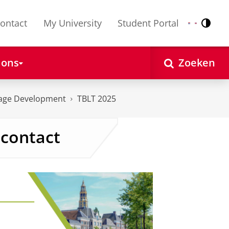
ontact
My University
Student Portal
Contr
Nederlands
English
 ons
Zoeken
uage Development
TBLT 2025
 contact