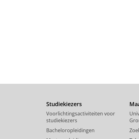
Studiekiezers
Maa
Voorlichtingsactiviteiten voor
Univ
studiekiezers
Gro
Bacheloropleidingen
Zoe