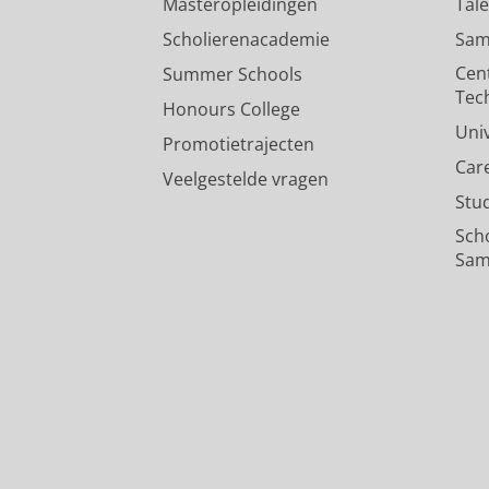
Masteropleidingen
Tal
Scholierenacademie
Sam
Cen
Summer Schools
Tec
Honours College
Uni
Promotietrajecten
Car
Veelgestelde vragen
Stu
Sch
Sam