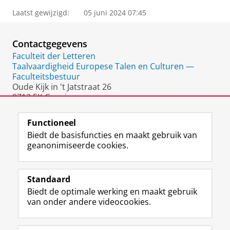
Laatst gewijzigd:
05 juni 2024 07:45
Contactgegevens
Faculteit der Letteren
Taalvaardigheid Europese Talen en Culturen —
Faculteitsbestuur
Oude Kijk in 't Jatstraat 26
9712 EK Groningen
Nederland
Functioneel
Biedt de basisfuncties en maakt gebruik van
geanonimiseerde cookies.
F
L
R
I
Y
Volg de RUG
a
i
S
n
o
Standaard
c
n
S
s
u
Biedt de optimale werking en maakt gebruik
e
k
-
t
T
Studiekiezers
van onder andere videocookies.
b
e
f
a
u
Maatschappij/bedrijven
o
d
e
g
b
o
I
e
r
e