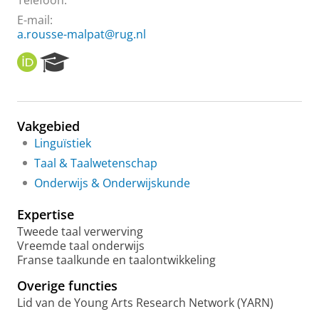
Telefoon:
E-mail:
a.rousse-malpat@rug.nl
O
R
R
e
C
s
I
e
D
a
Vakgebied
r
Linguïstiek
c
h
Taal & Taalwetenschap
P
Onderwijs & Onderwijskunde
o
r
Expertise
t
a
Tweede taal verwerving
l
Vreemde taal onderwijs
Franse taalkunde en taalontwikkeling
Overige functies
Lid van de Young Arts Research Network (YARN)