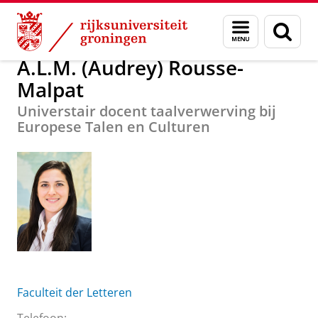
Skip
Skip
Over ons
A.L.M. (Audrey) Rousse-Malpat
Menu
Zoek
to
to
en
Content
Navigation
zoeken
A.L.M. (Audrey) Rousse-
Malpat
Universtair docent taalverwerving bij
Europese Talen en Culturen
Faculteit der Letteren