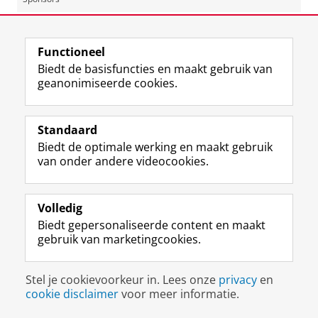
Laatst gewijzigd:
08 oktober 2025 12:17
Functioneel
Biedt de basisfuncties en maakt gebruik van
geanonimiseerde cookies.
F
L
R
I
Y
Volg de RUG
a
i
S
n
o
Standaard
c
n
S
s
u
Biedt de optimale werking en maakt gebruik
e
k
-
t
T
Studiekiezers
van onder andere videocookies.
b
e
f
a
u
Maatschappij/bedrijven
o
d
e
g
b
o
I
e
r
e
Alumni
k
n
d
a
-
Volledig
p
-
R
m
k
Biedt gepersonaliseerde content en maakt
Over ons
a
p
i
-
a
gebruik van marketingcookies.
g
a
j
a
n
i
g
k
c
a
Disclaimer & Copyright
Privacy
Cookies
n
i
s
c
a
Stel je cookievoorkeur in. Lees onze
privacy
en
Inloggen
a
n
u
o
l
cookie disclaimer
voor meer informatie.
R
a
n
u
R
i
R
i
n
i