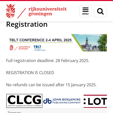
Skip
Skip
Onderzoek
TBLT 2025
Menu
Zoek
to
to
en
Content
Navigation
zoeken
Registration
Full registration deadline: 28 February 2025.
REGISTRATION IS CLOSED
No refunds can be issued after 15 January 2025.
Sponsors