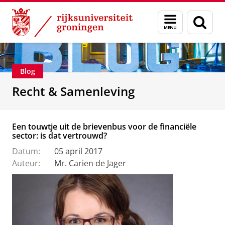
Skip
Skip
Over ons
Recht & Samenleving
Menu
Zoek
to
to
en
Content
Navigation
zoeken
Blog
Recht & Samenleving
Een touwtje uit de brievenbus voor de financiële
sector: is dat vertrouwd?
Datum:
05 april 2017
Auteur:
Mr. Carien de Jager