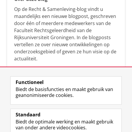
Op de Recht & Samenleving-blog vindt u
maandelijks een nieuwe blogpost, geschreven
door één of meerdere medewerkers van de
Faculteit Rechtsgeleerdheid van de
Rijksuniversiteit Groningen. In de blogposts
vertellen ze over nieuwe ontwikkelingen op
onderzoeksgebied of geven ze hun visie op de
actualiteit.
Functioneel
Biedt de basisfuncties en maakt gebruik van
geanonimiseerde cookies.
F
L
R
I
Y
Volg de RUG
a
i
S
n
o
Standaard
c
n
S
s
u
Biedt de optimale werking en maakt gebruik
e
k
-
t
T
Studiekiezers
van onder andere videocookies.
b
e
f
a
u