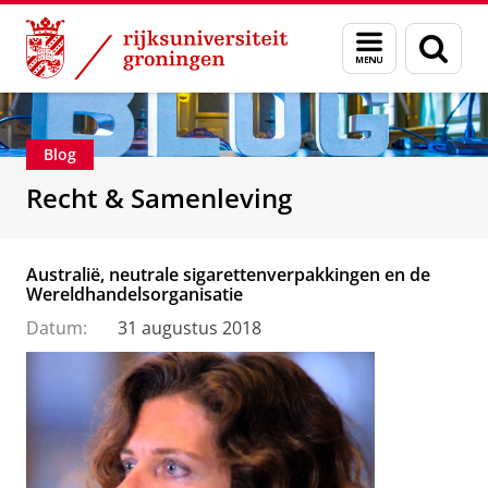
Skip
Skip
Over ons
Recht & Samenleving
Menu
Zoek
to
to
en
Content
Navigation
zoeken
Blog
Recht & Samenleving
Australië, neutrale sigarettenverpakkingen en de
Wereldhandelsorganisatie
Datum:
31 augustus 2018