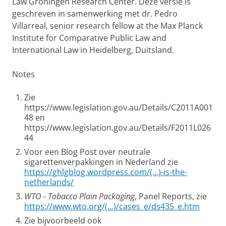
Law Groningen Research Center. Deze versie is
geschreven in samenwerking met dr. Pedro
Villarreal, senior research fellow at the Max Planck
Institute for Comparative Public Law and
International Law in Heidelberg, Duitsland.
Notes
Zie
https://www.legislation.gov.au/Details/C2011A001
48 en
https://www.legislation.gov.au/Details/F2011L026
44
Voor een Blog Post over neutrale
sigarettenverpakkingen in Nederland zie
https://ghlgblog.wordpress.com/(...)-is-the-
netherlands/
WTO - Tobacco Plain Packaging
, Panel Reports, zie
https://www.wto.org/(...)/cases_e/ds435_e.htm
Zie bijvoorbeeld ook