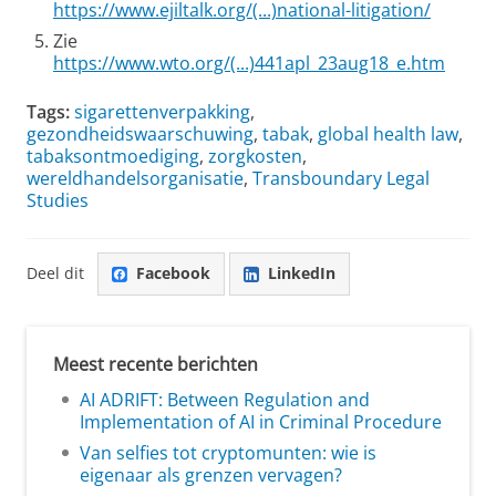
https://www.ejiltalk.org/(...)national-litigation/
Zie
https://www.wto.org/(...)441apl_23aug18_e.htm
Tags:
sigarettenverpakking
,
gezondheidswaarschuwing
,
tabak
,
global health law
,
tabaksontmoediging
,
zorgkosten
,
wereldhandelsorganisatie
,
Transboundary Legal
Studies
Deel dit
Facebook
LinkedIn
Meest recente berichten
AI ADRIFT: Between Regulation and
Implementation of AI in Criminal Procedure
Van selfies tot cryptomunten: wie is
eigenaar als grenzen vervagen?