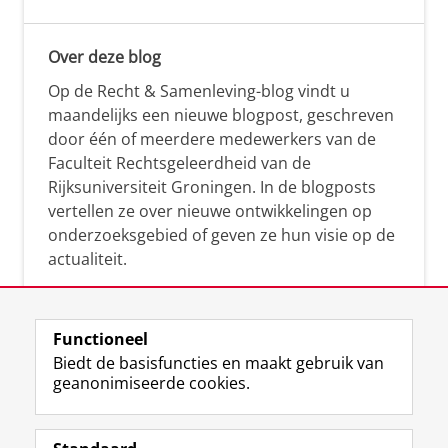
Over deze blog
Op de Recht & Samenleving-blog vindt u
maandelijks een nieuwe blogpost, geschreven
door één of meerdere medewerkers van de
Faculteit Rechtsgeleerdheid van de
Rijksuniversiteit Groningen. In de blogposts
vertellen ze over nieuwe ontwikkelingen op
onderzoeksgebied of geven ze hun visie op de
actualiteit.
Functioneel
Biedt de basisfuncties en maakt gebruik van
geanonimiseerde cookies.
F
L
R
I
Y
Volg de RUG
a
i
S
n
o