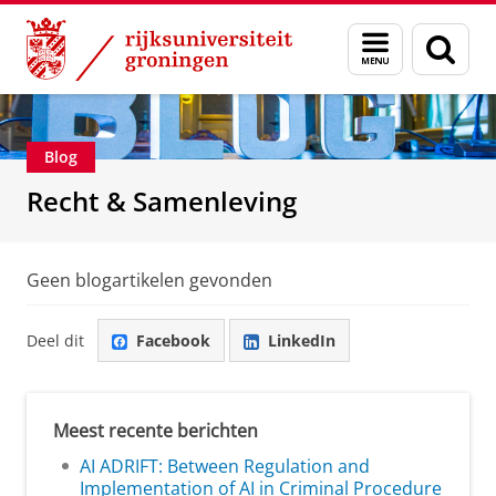
Skip
Skip
Over ons
Recht & Samenleving
Menu
Zoek
to
to
en
Content
Navigation
zoeken
Blog
Recht & Samenleving
Geen blogartikelen gevonden
Deel dit
Facebook
LinkedIn
Meest recente berichten
AI ADRIFT: Between Regulation and
Implementation of AI in Criminal Procedure