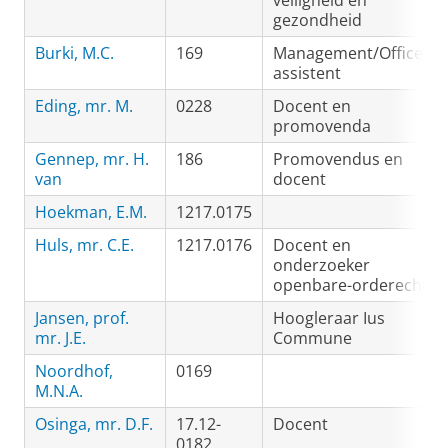
veiligheid en
gezondheid
Burki, M.C.
169
Management/Office-
assistent
Eding, mr. M.
0228
Docent en
promovenda
Gennep, mr. H.
186
Promovendus en
van
docent
Hoekman, E.M.
1217.0175
Huls, mr. C.E.
1217.0176
Docent en
onderzoeker
openbare-orderecht
Jansen, prof.
Hoogleraar Ius
mr. J.E.
Commune
Noordhof,
0169
M.N.A.
Osinga, mr. D.F.
17.12-
Docent
0182