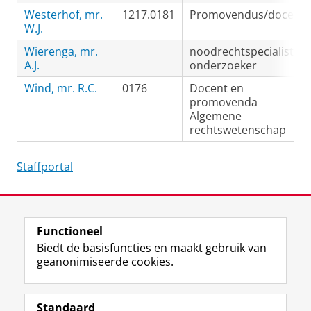
Westerhof, mr.
1217.0181
Promovendus/docent
W.J.
Wierenga, mr.
noodrechtspecialist -
A.J.
onderzoeker
Wind, mr. R.C.
0176
Docent en
promovenda
Algemene
rechtswetenschap
Staffportal
Laatst gewijzigd:
29 november 2023 11:58
Functioneel
View this page in:
English
Biedt de basisfuncties en maakt gebruik van
geanonimiseerde cookies.
F
L
R
I
Y
Volg de RUG
a
i
S
n
o
Standaard