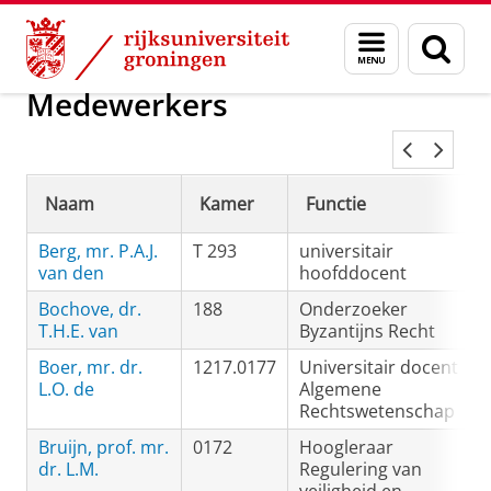
Skip
Skip
Algemene Rechtswetenschap en Rechts
Menu
Zoek
to
to
en
Content
Navigation
zoeken
Medewerkers
Naam
Kamer
Functie
Berg, mr. P.A.J.
T 293
universitair
van den
hoofddocent
Bochove, dr.
188
Onderzoeker
T.H.E. van
Byzantijns Recht
Boer, mr. dr.
1217.0177
Universitair docent
L.O. de
Algemene
Rechtswetenschap
Bruijn, prof. mr.
0172
Hoogleraar
dr. L.M.
Regulering van