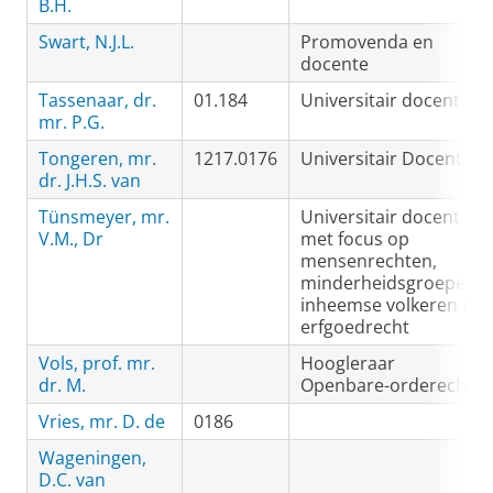
B.H.
Swart, N.J.L.
Promovenda en
docente
Tassenaar, dr.
01.184
Universitair docent
mr. P.G.
Tongeren, mr.
1217.0176
Universitair Docent
dr. J.H.S. van
Tünsmeyer, mr.
Universitair docent
V.M., Dr
met focus op
mensenrechten,
minderheidsgroepen,
inheemse volkeren en
erfgoedrecht
Vols, prof. mr.
Hoogleraar
dr. M.
Openbare-orderecht
Vries, mr. D. de
0186
Wageningen,
D.C. van