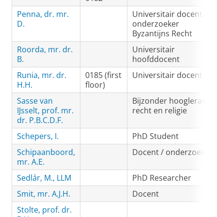
Penna, dr. mr.
Universitair docent /
D.
onderzoeker
Byzantijns Recht
Roorda, mr. dr.
Universitair
B.
hoofddocent
Runia, mr. dr.
0185 (first
Universitair docent
H.H.
floor)
Sasse van
Bijzonder hoogleraar
IJsselt, prof. mr.
recht en religie
dr. P.B.C.D.F.
Schepers, I.
PhD Student
Schipaanboord,
Docent / onderzoeker
mr. A.E.
Sedlár, M., LLM
PhD Researcher
Smit, mr. A.J.H.
Docent
Stolte, prof. dr.