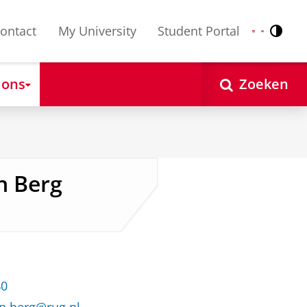
ontact
My University
Student Portal
Contr
Nederlands
English
 ons
Zoeken
en Berg
40