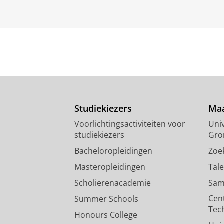
Studiekiezers
Maa
Voorlichtingsactiviteiten voor
Univ
studiekiezers
Gro
Bacheloropleidingen
Zoe
Masteropleidingen
Tal
Scholierenacademie
Sam
Cen
Summer Schools
Tec
Honours College