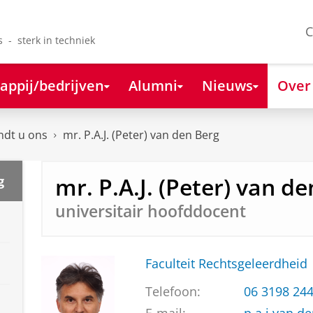
C
s - sterk in techniek
appij/bedrijven
Alumni
Nieuws
Over
ndt u ons
mr. P.A.J. (Peter) van den Berg
mr. P.A.J. (Peter) van d
g
universitair hoofddocent
Faculteit Rechtsgeleerdheid
Telefoon:
06 3198 24