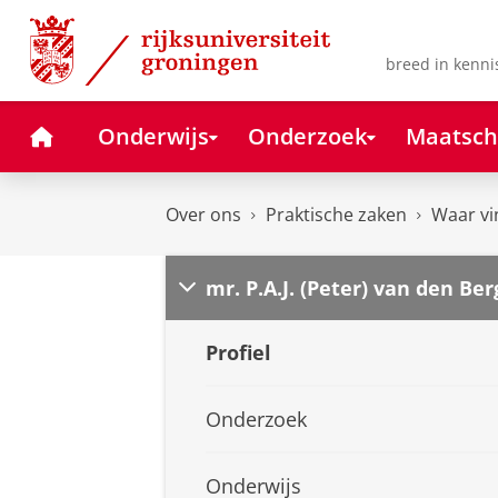
Skip
Skip
to
to
Content
Navigation
breed in kenni
Home
Onderwijs
Onderzoek
Maatsch
Over ons
Praktische zaken
Waar vi
mr. P.A.J. (Peter) van den Ber
Profiel
Onderzoek
Onderwijs