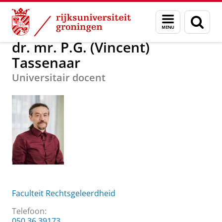
Skip
Skip
Over ons
dr. mr. P.G. (Vincent) Tassenaar
Menu
Zoek
to
to
en
Content
Navigation
zoeken
dr. mr. P.G. (Vincent)
Tassenaar
Universitair docent
Faculteit Rechtsgeleerdheid
Telefoon:
050 36 39173