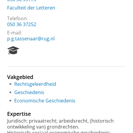
Faculteit der Letteren
Telefoon:
050 36 37252
E-mail:
p.g.tassenaar@rug.nl
R
e
s
e
a
Vakgebied
r
Rechtsgeleerdheid
c
h
Geschiedenis
P
Economische Geschiedenis
o
r
Expertise
t
a
Juridisch: privaatrecht; arbeidsrecht, (historisch
l
ontwikkeling van) grondrechten.
Historisch: sociaal-economische geschiedenis;