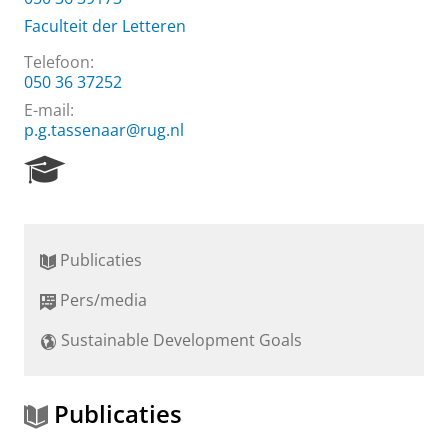
Faculteit der Letteren
Telefoon:
050 36 37252
E-mail:
p.g.tassenaar@rug.nl
R
e
s
e
a
Publicaties
r
c
Pers/media
h
P
Sustainable Development Goals
o
r
t
a
Publicaties
l