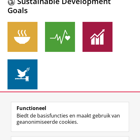
Sustainable Development
Dertien jaar leergeschiedenissen bij de
De Nederlanders zijn nog steeds het langste
Goals
Belastingdienst
volk Nos Journaal vrijdag 23 augustus 2019
Tassenaar, V.
&
Peters, R.
,
2023
,
2 blz.
Vereniging van
(20.00 uur).
Hogere ambtenaren bij het Ministerie van Financiën.
Tassenaar, V.
23/08/2019
Onderzoeksoutput
›
Pers / media
:
Expert Comment
›
Early-life conditions, height and mortality of
Frederiksoord anno 1820 gezonder dan
nineteenth-century Dutch vagrant women
Veenhuizen
Thompson, K.,
Tassenaar, V.
, Wiersma, S. & Portrait,
Tassenaar, V.
&
Paping, R.
10/12/2018
F.,
2023
,
In:
The History of the Family. An
Pers / media
:
Onderzoek
›
International Quarterly.
28
,
2
,
blz. 309-338
30 blz.
Onderzoeksoutput
:
Article
›
›
peer review
Nr. 4: Waar is dat gedonder met lengtes goed
voor?
In het spoor van Jan Bieleman (1949-2021):
Hoe een Overijsselse bakkerszoon de Drentse
Meer informatie over de
Sustainable Development
Tassenaar, V.
12/07/2018
boerengeschiedenis volledig herschreef
Goals.
Functioneel
Pers / media
:
Onderzoek
›
Tassenaar, V.
&
Paping, R.
,
jun-2023
,
In:
Waardeel :
Biedt de basisfuncties en maakt gebruik van
Drents Historisch Tijdschrift.
2023
,
2
,
blz. 20-27
8 blz.
geanonimiseerde cookies.
Waarom zijn wij zo enorm lang?
Onderzoeksoutput
:
Article
›
›
peer review
Tassenaar, V.
13/01/2016
F
L
R
I
Y
Volg de RUG
Pers / media
:
Overig
›
a
i
S
n
o