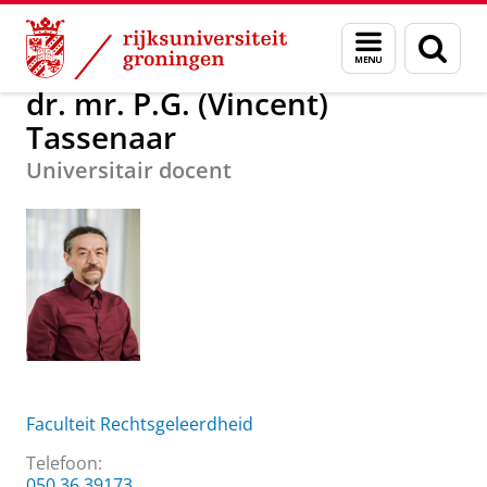
Skip
Skip
Over ons
dr. mr. P.G. (Vincent) Tassenaar
Menu
Zoek
to
to
en
Content
Navigation
zoeken
dr. mr. P.G. (Vincent)
Tassenaar
Universitair docent
Faculteit Rechtsgeleerdheid
Telefoon:
050 36 39173