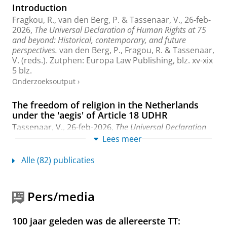
Introduction
Fragkou, R.
,
van den Berg, P.
&
Tassenaar, V.
,
26-feb-
2026
,
The Universal Declaration of Human Rights at 75
and beyond: Historical, contemporary, and future
perspectives.
van den Berg, P., Fragou, R. & Tassenaar,
V. (reds.). Zutphen:
Europa Law Publishing
,
blz. xv-xix
5 blz.
Onderzoeksoutput
›
The freedom of religion in the Netherlands
under the 'aegis' of Article 18 UDHR
Tassenaar, V.
,
26-feb-2026
,
The Universal Declaration
of Human Rights at 75 and beyond: Historical,
Lees meer
contemporary, and furure perspectives.
van den Berg,
P., Fragou, R. & Tassenaar, V. (reds.). Zutphen:
Alle (82) publicaties
Europa Law Publishing
,
blz. 47-68
20 blz.
Onderzoeksoutput
›
›
peer review
Pers/media
The Universal Declaration of Human Rights at
75 and beyond: Historical, contemporary, and
100 jaar geleden was de allereerste TT:
future perspectives