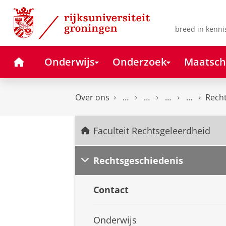
Skip
Skip
to
to
Content
Navigation
breed in kenni
Home
Onderwijs
Onderzoek
Maatsch
Over ons
Rech
Faculteit Rechtsgeleerdheid
Rechtsgeschiedenis
Contact
Onderwijs