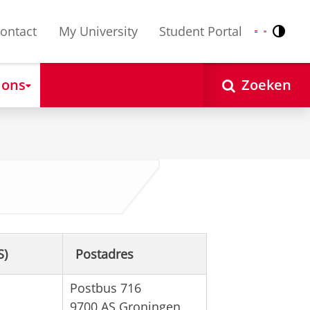
ontact
My University
Student Portal
Contr
Nederlands
English
 ons
Zoeken
S)
Postadres
Postbus 716
9700 AS Groningen