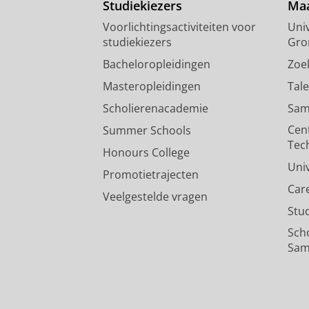
Studiekiezers
Maa
Voorlichtingsactiviteiten voor
Univ
studiekiezers
Gro
Bacheloropleidingen
Zoe
Masteropleidingen
Tal
Scholierenacademie
Sam
Cen
Summer Schools
Tec
Honours College
Uni
Promotietrajecten
Car
Veelgestelde vragen
Stu
Sch
Sam