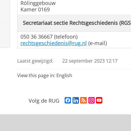
Rölinggebouw
Kamer 0169
Secretariaat sectie Rechtsgeschiedenis (RGS
050 36 36667 (telefoon)
rechtsgeschiedenis@rug.nl
(e-mail)
Laatst gewijzigd:
22 september 2023 12:17
View this page in:
English
F
L
R
I
Y
Volg de RUG
a
i
S
n
o
c
n
S
s
u
e
k
-
t
T
b
e
f
a
u