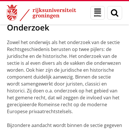
Skip
Skip
Over ons
Rechtsgeschiedenis
Menu
Zoek
to
to
en
Content
Navigation
zoeken
Onderzoek
Zowel het onderwijs als het onderzoek van de sectie
Rechtsgeschiedenis berusten op twee pijlers: de
juridische en de historische. Het onderzoek van de
sectie is al even divers als de vakken die onderwezen
worden. Ook hier zijn de juridische en historische
component duidelijk aanwezig. Binnen de sectie
wordt samengewerkt door juristen, classici en
historici. Zij doen o.a. onderzoek op het gebied van
het gemene recht, dat wil zeggen de invloed van het
gerecipieerde Romeinse recht op de moderne
Europese privaatrechtstelsels.
Bijzondere aandacht wordt binnen de sectie gegeven