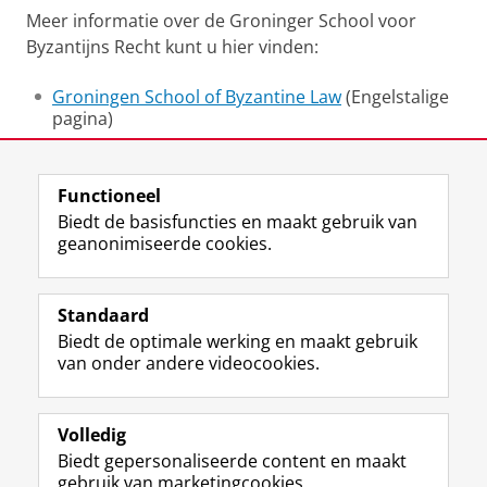
Meer informatie over de Groninger School voor
Byzantijns Recht kunt u hier vinden:
Groningen School of Byzantine Law
(Engelstalige
pagina)
Laatst gewijzigd:
24 juli 2026 15:56
Functioneel
Biedt de basisfuncties en maakt gebruik van
geanonimiseerde cookies.
F
L
R
I
Y
Volg de RUG
a
i
S
n
o
Standaard
c
n
S
s
u
Biedt de optimale werking en maakt gebruik
e
k
-
t
T
Studiekiezers
van onder andere videocookies.
b
e
f
a
u
Maatschappij/bedrijven
o
d
e
g
b
o
I
e
r
e
Alumni
k
n
d
a
-
Volledig
p
-
R
m
k
Biedt gepersonaliseerde content en maakt
Over ons
a
p
i
-
a
gebruik van marketingcookies.