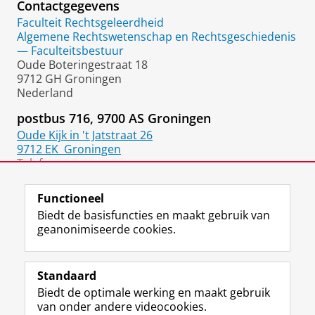
Contactgegevens
Faculteit Rechtsgeleerdheid
Algemene Rechtswetenschap en Rechtsgeschiedenis
— Faculteitsbestuur
Oude Boteringestraat 18
9712 GH Groningen
Nederland
postbus 716, 9700 AS Groningen
Oude Kijk in 't Jatstraat 26
9712 EK
Groningen
Telefoon:
050 36 33403
Functioneel
Biedt de basisfuncties en maakt gebruik van
geanonimiseerde cookies.
F
L
R
I
Y
Volg de RUG
a
i
S
n
o
Standaard
c
n
S
s
u
Biedt de optimale werking en maakt gebruik
e
k
-
t
T
Studiekiezers
van onder andere videocookies.
b
e
f
a
u