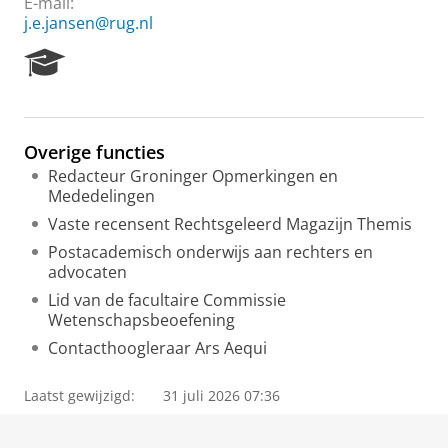
E-mail:
j.e.jansen@rug.nl
R
e
s
e
a
Overige functies
r
Redacteur Groninger Opmerkingen en
c
Mededelingen
h
P
Vaste recensent Rechtsgeleerd Magazijn Themis
o
Postacademisch onderwijs aan rechters en
r
advocaten
t
a
Lid van de facultaire Commissie
l
Wetenschapsbeoefening
Contacthoogleraar Ars Aequi
Laatst gewijzigd:
31 juli 2026 07:36