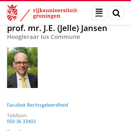
Skip
Skip
Over ons
prof. mr. J.E. (Jelle) Jansen
Menu
Zoek
to
to
en
Content
Navigation
zoeken
prof. mr. J.E. (Jelle) Jansen
Hoogleraar Ius Commune
Faculteit Rechtsgeleerdheid
Telefoon:
050 36 33403