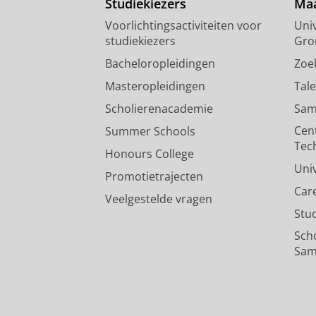
Studiekiezers
Maa
Voorlichtingsactiviteiten voor
Univ
studiekiezers
Gro
Bacheloropleidingen
Zoe
Masteropleidingen
Tal
Scholierenacademie
Sam
Cen
Summer Schools
Tec
Honours College
Uni
Promotietrajecten
Car
Veelgestelde vragen
Stu
Sch
Sam