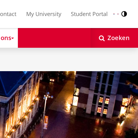
ontact
My University
Student Portal
Contr
Nederlands
English
 ons
Zoeken