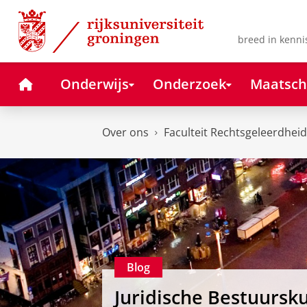
Skip
Skip
to
to
Content
Navigation
breed in kenni
Home
Onderwijs
Onderzoek
Maatsch
Over ons
Faculteit Rechtsgeleerdheid
Blog
Juridische Bestuursk